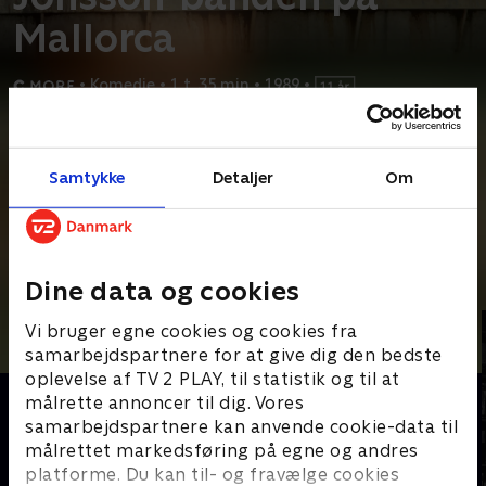
Mallorca
•
Komedie
•
1 t. 35 min
•
1989
•
Prøv TV 2 Play*
Samtykke
Detaljer
Om
*Kræver pakken Basis. Administrer dit abonnement på Mit TV 2.
Sickan er smådeprimeret i det regnfulde Stockholm. Makkerne
Vanheden og Dynamit-Harry er taget til Mallorca
...
Læs mere
Andre så også
Dine data og cookies
Vi bruger egne cookies og cookies fra
samarbejdspartnere for at give dig den bedste
oplevelse af TV 2 PLAY, til statistik og til at
målrette annoncer til dig. Vores
samarbejdspartnere kan anvende cookie-data til
målrettet markedsføring på egne og andres
platforme. Du kan til- og fravælge cookies