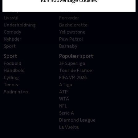
Kun nødvendige cookies
Dokumentar
X Factor
Reality
Bachelor
Livsstil
Forræder
Underholdning
Bachelorette
Comedy
Yellowstone
Nyheder
Paw Patrol
Sport
Barnaby
Sport
Populær sport
Fodbold
3F Superliga
Håndbold
Tour de France
Cykling
FIFA VM 2026
Tennis
A Liga
Badminton
ATP
WTA
NFL
Serie A
Diamond League
La Vuelta