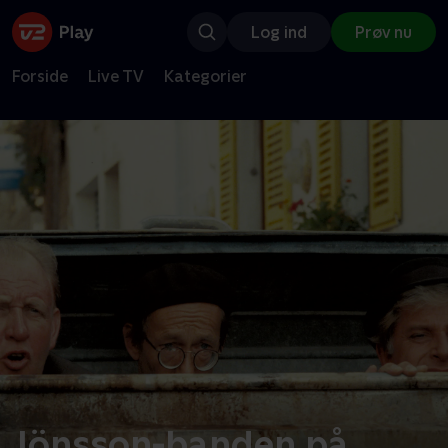
Log ind
Prøv nu
Forside
Live TV
Kategorier
Jönsson-banden på