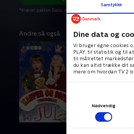
Samtykke
*Kræver pakken Basis. Administrer dit abonnement på Mit
Andre så også
Dine data og coo
Vi bruger egne cookies o
PLAY, til statistik og ti
til målrettet markedsfør
du kan altid trække dit s
mere om hvordan TV 2 be
Nødvendig