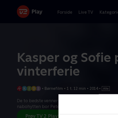
Forside
Live TV
Kategori
Kasper og Sofie 
vinterferie
•
Børnefilm
•
1 t. 12 min
•
2014
•
De to bedste venner tager på hyttetur med Esther
nabohytten bor Peter, han er både sej og god til a
Prøv TV 2 Play*