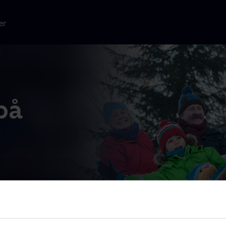
er
på
 og morfar. I
t
...
Læs mere