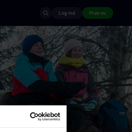
Log ind
Prøv nu