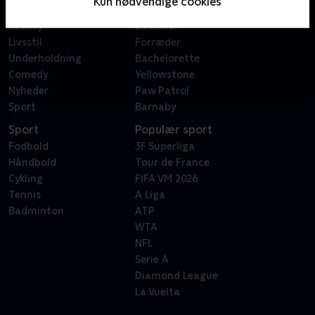
Kun nødvendige cookies
Dokumentar
X Factor
Reality
Bachelor
Livsstil
Forræder
Underholdning
Bachelorette
Comedy
Yellowstone
Nyheder
Paw Patrol
Sport
Barnaby
Sport
Populær sport
Fodbold
3F Superliga
Håndbold
Tour de France
Cykling
FIFA VM 2026
Tennis
A Liga
Badminton
ATP
WTA
NFL
Serie A
Diamond League
La Vuelta