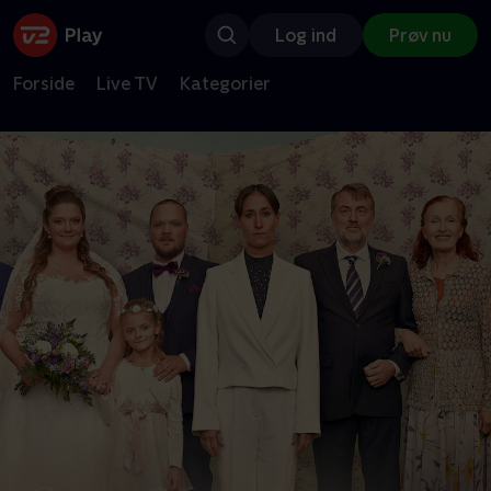
Log ind
Prøv nu
Forside
Live TV
Kategorier