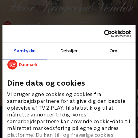
•
Komedie
•
1 t. 26 min
•
2021
•
Prøv TV 2 Play*
Samtykke
Detaljer
Om
*Kræver pakken Basis. Administrer dit abonnement på Mit TV 2.
Den unge forfatter Laura (Rosalinde Mynster) har lagt afstand
til sin familie på landet og er flyttet til København.
...
Læs mere
Andre så også
Dine data og cookies
Vi bruger egne cookies og cookies fra
samarbejdspartnere for at give dig den bedste
oplevelse af TV 2 PLAY, til statistik og til at
målrette annoncer til dig. Vores
samarbejdspartnere kan anvende cookie-data til
målrettet markedsføring på egne og andres
platforme. Du kan til- og fravælge cookies