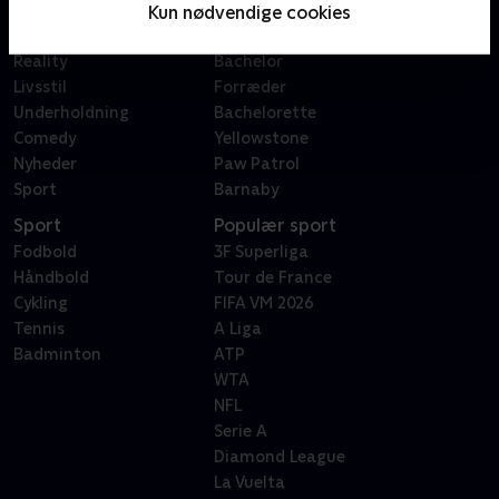
Film
Sygeplejeskolen
Kun nødvendige cookies
Dokumentar
X Factor
Reality
Bachelor
Livsstil
Forræder
Underholdning
Bachelorette
Comedy
Yellowstone
Nyheder
Paw Patrol
Sport
Barnaby
Sport
Populær sport
Fodbold
3F Superliga
Håndbold
Tour de France
Cykling
FIFA VM 2026
Tennis
A Liga
Badminton
ATP
WTA
NFL
Serie A
Diamond League
La Vuelta