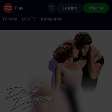
Log ind
Prøv nu
Forside
Live TV
Kategorier