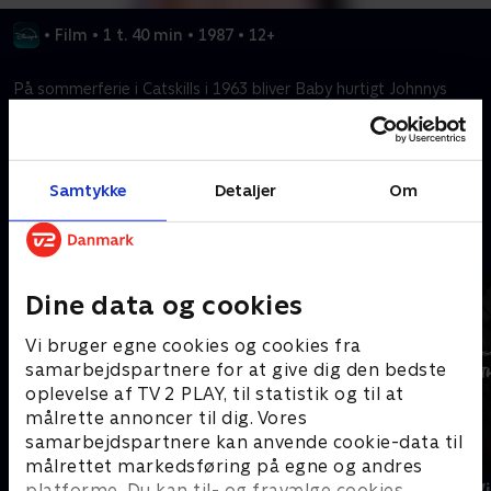
•
Film
•
1 t. 40 min
•
1987
•
12+
På sommerferie i Catskills i 1963 bliver Baby hurtigt Johnnys
elev i både dans og kærlighed.
Kræver tilkøb
Samtykke
Detaljer
Om
Mere indhold fra Disney+
Dine data og cookies
Vi bruger egne cookies og cookies fra
samarbejdspartnere for at give dig den bedste
oplevelse af TV 2 PLAY, til statistik og til at
målrette annoncer til dig. Vores
samarbejdspartnere kan anvende cookie-data til
målrettet markedsføring på egne og andres
The Shards
Star Wars: V
platforme. Du kan til- og fravælge cookies