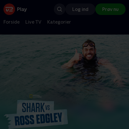
Log ind
Prøv nu
Forside
Live TV
Kategorier