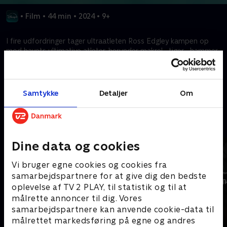
•
Film
•
44 min
•
2024
•
9+
I fire udfordringer tager ultraatleten Ross Edgley kampen op
mod havets ultimative atleter, herunder makrel-, tiger-, hammer-
og stor hvidhaj.
Kræver tilkøb
Samtykke
Detaljer
Om
Mere indhold fra Disney+
Dine data og cookies
Vi bruger egne cookies og cookies fra
samarbejdspartnere for at give dig den bedste
oplevelse af TV 2 PLAY, til statistik og til at
målrette annoncer til dig. Vores
samarbejdspartnere kan anvende cookie-data til
målrettet markedsføring på egne og andres