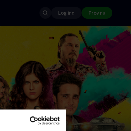
Log ind
Prøv nu