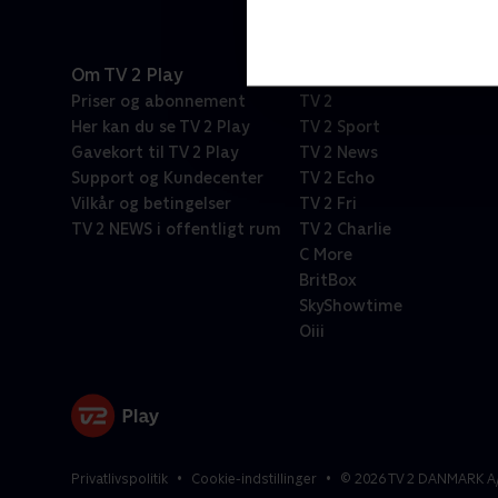
Om TV 2 Play
Kanaler
Priser og abonnement
TV 2
Her kan du se TV 2 Play
TV 2 Sport
Gavekort til TV 2 Play
TV 2 News
Support og Kundecenter
TV 2 Echo
Vilkår og betingelser
TV 2 Fri
TV 2 NEWS i offentligt rum
TV 2 Charlie
C More
BritBox
SkyShowtime
Oiii
Privatlivspolitik
Cookie-indstillinger
©
2026
TV 2 DANMARK A