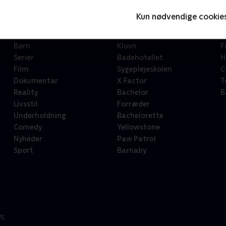
Kun nødvendige cookie
Kategorier
Populært
S
Børn
Klovn
F
Serier
Badehotellet
H
Film
Sygeplejeskolen
C
Dokumentar
X Factor
T
Reality
Bachelor
B
Livsstil
Forræder
Underholdning
Bachelorette
Comedy
Yellowstone
Nyheder
Paw Patrol
Sport
Barnaby
/S