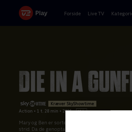
Forside
Live TV
Kategori
Kræver SkyShowtime
Action
•
1 t. 28 min
•
2021
•
Mary og Ben er sorte får i to magtfulde familier 
strid. Da de genoptager deres forbudte affære,
...