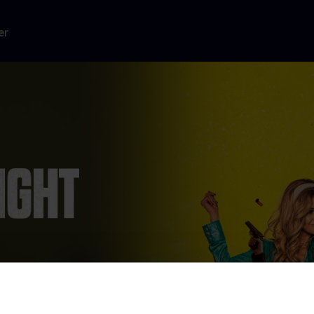
er
i århundredlang
Læs mere