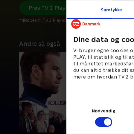
Prøv TV 2 Play*
Samtykke
*tilkøbes til TV 2 Play abonnement
Dine data og coo
Andre så også
Vi bruger egne cookies o
PLAY, til statistik og ti
til målrettet markedsfør
du kan altid trække dit s
mere om hvordan TV 2 be
Nødvendig