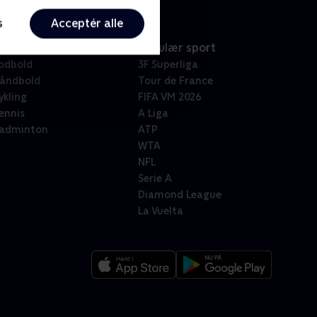
s
Acceptér alle
port
Populær sport
odbold
3F Superliga
åndbold
Tour de France
ykling
FIFA VM 2026
ennis
A Liga
adminton
ATP
WTA
NFL
Serie A
Diamond League
La Vuelta