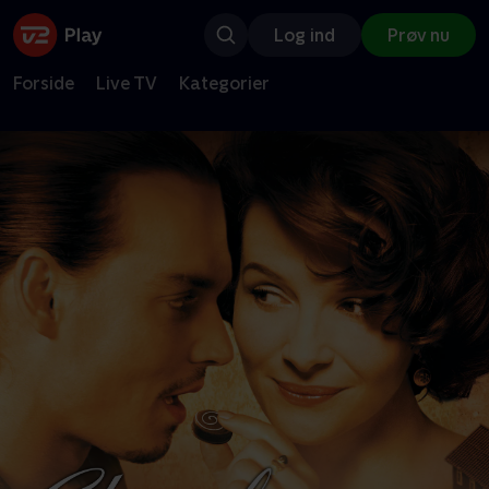
Log ind
Prøv nu
Forside
Live TV
Kategorier