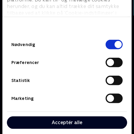
herunder, og du kan altid trække dit samtykke
tilbage ved at klikke på ’Cookie-indstillinger’ i
bunden af siden. Læs mere om hvordan TV 2
behandler dine oplysninger i
TV 2s privatlivspolitik
.
Om TV 2 Play
Kanaler
Samtykkevalg
Priser og abonnement
TV 2
Nødvendig
Her kan du se TV 2 Play
TV 2 Sport
Gavekort til TV 2 Play
TV 2 News
Præferencer
Support og
TV 2 Echo
Kundecenter
TV 2 Fri
Vilkår og betingelser
TV 2 Charlie
Statistik
TV 2 NEWS i offentligt
C More
rum
BritBox
Marketing
SkyShowtime
Oiii
Kategorier
Populært
Acceptér alle
Børn
Klovn
Serier
Badehotellet