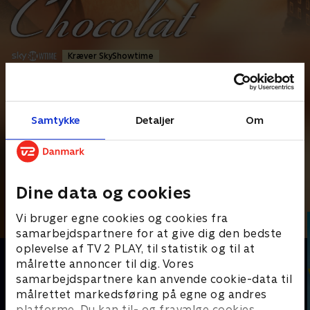
Kræver SkyShowtime
Romantik
•
1 t. 56 min
•
2000
•
Prøv TV 2 Play*
Samtykke
Detaljer
Om
*tilkøbes til TV 2 Play abonnement
En fransk kvinde og hendes datter åbner en chokoladebutik for
at udfordre samfundets moral.
Dine data og cookies
Andre så også
Vi bruger egne cookies og cookies fra
samarbejdspartnere for at give dig den bedste
oplevelse af TV 2 PLAY, til statistik og til at
målrette annoncer til dig. Vores
samarbejdspartnere kan anvende cookie-data til
målrettet markedsføring på egne og andres
platforme. Du kan til- og fravælge cookies