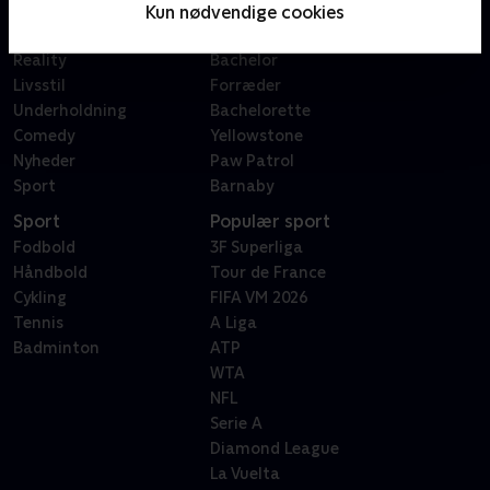
Film
Sygeplejeskolen
Kun nødvendige cookies
Dokumentar
X Factor
Reality
Bachelor
Livsstil
Forræder
Underholdning
Bachelorette
Comedy
Yellowstone
Nyheder
Paw Patrol
Sport
Barnaby
Sport
Populær sport
Fodbold
3F Superliga
Håndbold
Tour de France
Cykling
FIFA VM 2026
Tennis
A Liga
Badminton
ATP
WTA
NFL
Serie A
Diamond League
La Vuelta