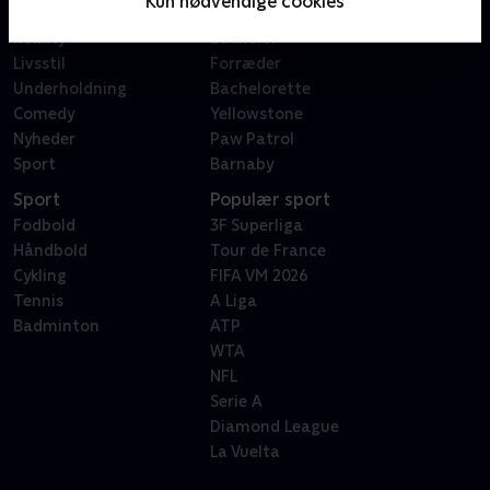
Kun nødvendige cookies
Dokumentar
X Factor
Reality
Bachelor
Livsstil
Forræder
Underholdning
Bachelorette
Comedy
Yellowstone
Nyheder
Paw Patrol
Sport
Barnaby
Sport
Populær sport
Fodbold
3F Superliga
Håndbold
Tour de France
Cykling
FIFA VM 2026
Tennis
A Liga
Badminton
ATP
WTA
NFL
Serie A
Diamond League
La Vuelta