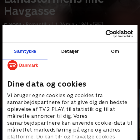
Havgasse
•
Romantik
•
1 t. 26 min
•
1941
•
Prøv TV 2 Play*
Samtykke
Detaljer
Om
*Kræver pakken Basis. Administrer dit abonnement på Mit TV 2.
Romantisk komedie fra 1941, hvor en forkælet storbypige
havner på landet som beredskabspige, der skal
...
Læs mere
Andre så også
Dine data og cookies
Vi bruger egne cookies og cookies fra
samarbejdspartnere for at give dig den bedste
oplevelse af TV 2 PLAY, til statistik og til at
målrette annoncer til dig. Vores
samarbejdspartnere kan anvende cookie-data til
målrettet markedsføring på egne og andres
platforme. Du kan til- og fravælge cookies