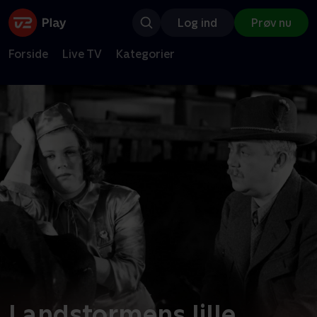
Log ind
Prøv nu
Forside
Live TV
Kategorier
Landstormens lille