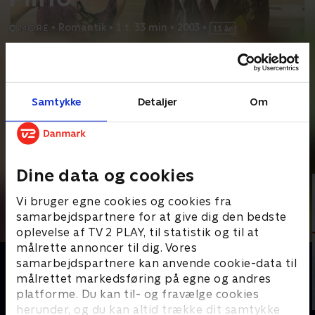
•
Romantik
•
1 t. 33 min
•
2003
•
Prøv TV 2 Play*
*Kræver pakken Basis. Administrer dit abonnement på Mit TV 2.
Samtykke
Detaljer
Om
Tobias Carling vælger til stor overraskelse for både familie og
venner at blive præst. Han har høje ambitioner og
...
Læs mere
Andre så også
Dine data og cookies
Vi bruger egne cookies og cookies fra
samarbejdspartnere for at give dig den bedste
oplevelse af TV 2 PLAY, til statistik og til at
målrette annoncer til dig. Vores
samarbejdspartnere kan anvende cookie-data til
målrettet markedsføring på egne og andres
platforme. Du kan til- og fravælge cookies
herunder, og du kan altid trække dit samtykke