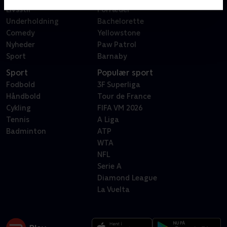
Livsstil
Forræder
Underholdning
Bachelorette
Comedy
Yellowstone
Nyheder
Paw Patrol
Sport
Barnaby
Sport
Populær sport
Fodbold
3F Superliga
Håndbold
Tour de France
Cykling
FIFA VM 2026
Tennis
A Liga
Badminton
ATP
WTA
NFL
Serie A
Diamond League
La Vuelta