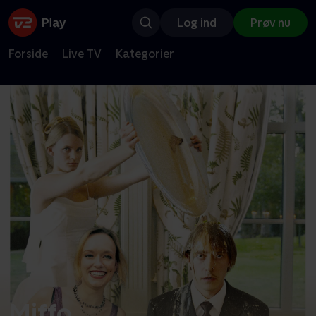
Log ind
Prøv nu
Forside
Live TV
Kategorier
Miffo