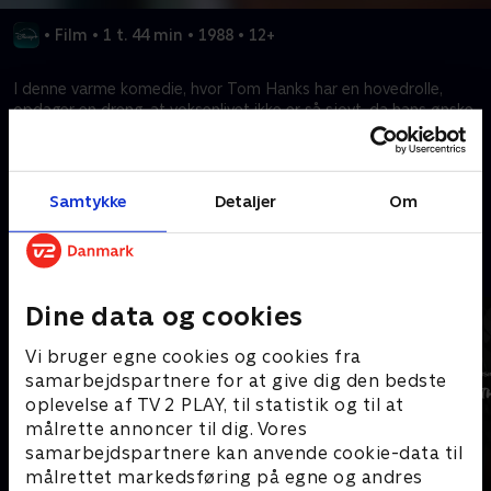
•
Film
•
1 t. 44 min
•
1988
•
12+
I denne varme komedie, hvor Tom Hanks har en hovedrolle,
opdager en dreng, at voksenlivet ikke er så sjovt, da hans ønske
om at blive voksen bliver til virkelighed.
Kræver tilkøb
Samtykke
Detaljer
Om
Mere indhold fra Disney+
Dine data og cookies
Vi bruger egne cookies og cookies fra
samarbejdspartnere for at give dig den bedste
oplevelse af TV 2 PLAY, til statistik og til at
målrette annoncer til dig. Vores
samarbejdspartnere kan anvende cookie-data til
målrettet markedsføring på egne og andres