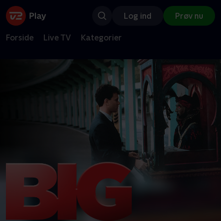
Log ind
Prøv nu
Forside
Live TV
Kategorier