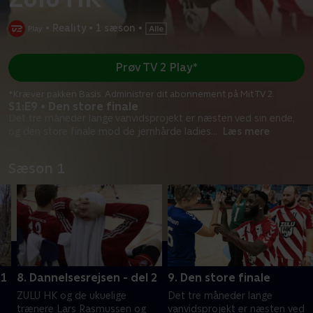
•
Reality
•
1 sæson
•
Prøv TV 2 Play*
*Kræver pakken Basis. Administrer dit abonnement på Mit TV 2.
S1:E9 • Den store finale
Det tre måneder lange vanvidsprojekt er næsten ved sin ende,
og den store finale mod de jernhårde ladies
...
Læs mere
Sæson 1
 1
8. Dannelsesrejsen - del 2
9. Den store finale
ZULU HK og de ukuelige
Det tre måneder lange
trænere Lars Rasmussen og
vanvidsprojekt er næsten ved