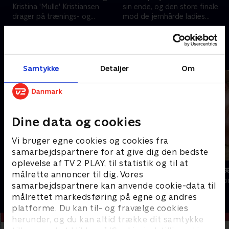
Kristina 'Mulle' Kristiansen
sin ende, og den store finale
drager på trænings- og
mod de jernhårde ladies
dannelsesrejse til Island.
nærmer sig med hastige skridt.
22. februar 2019 • 29 min
1. marts 2019 • 32 min
Andre så også
Samtykke
Detaljer
Om
Dine data og cookies
Vi bruger egne cookies og cookies fra
samarbejdspartnere for at give dig den bedste
oplevelse af TV 2 PLAY, til statistik og til at
FC Zulu
Zulu Kvægr
målrette annoncer til dig. Vores
Reality • 2 sæsoner
Reality • 3 sæso
samarbejdspartnere kan anvende cookie-data til
målrettet markedsføring på egne og andres
platforme. Du kan til- og fravælge cookies
herunder, og du kan altid trække dit samtykke