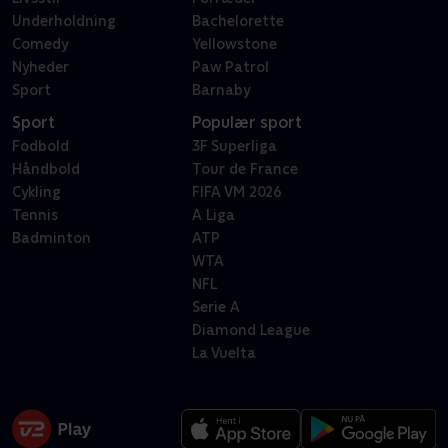
Underholdning
Bachelorette
Comedy
Yellowstone
Nyheder
Paw Patrol
Sport
Barnaby
Sport
Populær sport
Fodbold
3F Superliga
Håndbold
Tour de France
Cykling
FIFA VM 2026
Tennis
A Liga
Badminton
ATP
WTA
NFL
Serie A
Diamond League
La Vuelta