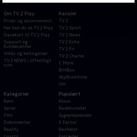
Om TV 2 Play
Kanaler
Priser og abonnement
TV 2
Her kan du se TV 2 Play
TV 2 Sport
Gavekort til TV 2 Play
TV 2 News
Support og
TV 2 Echo
Kundecenter
TV 2 Fri
Vilkår og betingelser
TV 2 Charlie
TV 2 NEWS i offentligt
C More
rum
BritBox
SkyShowtime
Oiii
Kategorier
Populært
Børn
Klovn
Serier
Badehotellet
Film
Sygeplejeskolen
Dokumentar
X Factor
Reality
Bachelor
Livsstil
Forræder