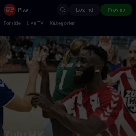
Log ind
Prøv nu
Forside
Live TV
Kategorier
Zulu HK