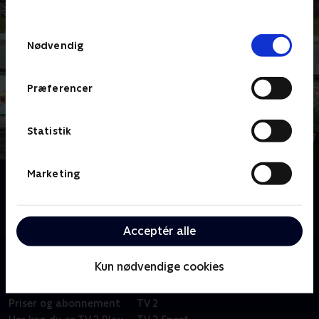
behandler dine oplysninger i
TV 2s privatlivspolitik
.
Samtykkevalg
Nødvendig
Præferencer
Statistik
Marketing
Om Zulu Djævleræs
Kendte danskere kører vilde og hæsblæsende
djævleræs mod hinanden.
Acceptér alle
Kun nødvendige cookies
Om TV 2 Play
Kanaler
Priser og abonnement
TV 2