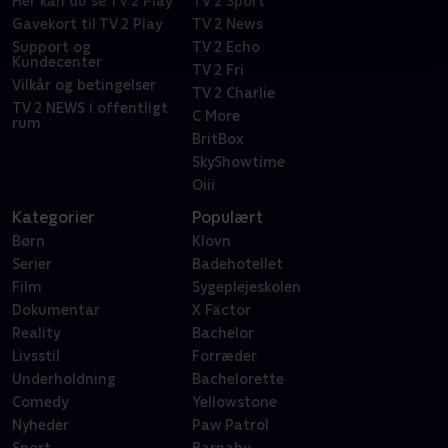
Her kan du se TV 2 Play
TV 2 Sport
Gavekort til TV 2 Play
TV 2 News
Support og
TV 2 Echo
Kundecenter
TV 2 Fri
Vilkår og betingelser
TV 2 Charlie
TV 2 NEWS i offentligt
C More
rum
BritBox
SkyShowtime
Oiii
Kategorier
Populært
Børn
Klovn
Serier
Badehotellet
Film
Sygeplejeskolen
Dokumentar
X Factor
Reality
Bachelor
Livsstil
Forræder
Underholdning
Bachelorette
Comedy
Yellowstone
Nyheder
Paw Patrol