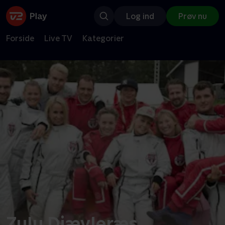
Log ind
Prøv nu
Forside
Live TV
Kategorier
Zulu Djævleræs