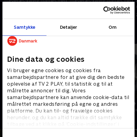
djævleræs-kørere blandes med
djævleræs-kørere blandes med
debutanter. Hold godt fast, for
debutanter. Hold godt fast, for
denne gang er det personligt.
denne gang er det personligt.
11. august 2008 • 39 min
18. august 2008 • 39 min
Samtykke
Detaljer
Om
Andre så også
Dine data og cookies
Vi bruger egne cookies og cookies fra
samarbejdspartnere for at give dig den bedste
oplevelse af TV 2 PLAY, til statistik og til at
målrette annoncer til dig. Vores
samarbejdspartnere kan anvende cookie-data til
Zulu Kvægræs
Kørelærerne
målrettet markedsføring på egne og andres
Reality • 3 sæsoner
Reality • 2 sæso
platforme. Du kan til- og fravælge cookies
herunder, og du kan altid trække dit samtykke
tilbage ved at klikke på ’Cookie-indstillinger’ i
bunden af siden. Læs mere om hvordan TV 2