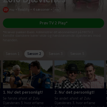
•
Reality
•
4 sæsoner
•
Prøv TV 2 Play*
*Kræver pakken Basis. Administrer dit abonnement på Mit TV 2.
Kendte danskere kører vilde og hæsblæsende djævleræs mod
hinanden.
Sæson 1
Sæson 2
Sæson 3
Sæson 5
1. Nu' det personligt!
2. Nu' det personligt!
Se første afsnit af Zulu
Se andet afsnit af Zulu
Djævleræs 3, hvor erfarne
Djævleræs 3, hvor erfarne