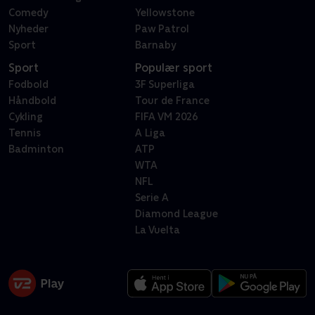
Comedy
Yellowstone
Nyheder
Paw Patrol
Sport
Barnaby
Sport
Populær sport
Fodbold
3F Superliga
Håndbold
Tour de France
Cykling
FIFA VM 2026
Tennis
A Liga
Badminton
ATP
WTA
NFL
Serie A
Diamond League
La Vuelta