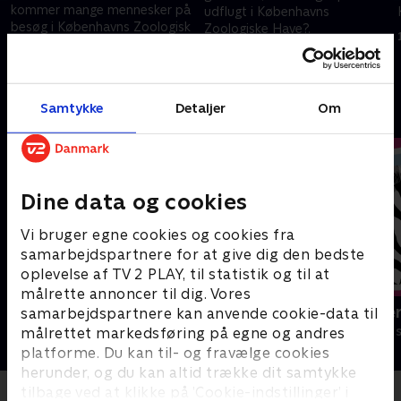
kommer mange mennesker på
udflugt i Københavns
besøg i Københavns Zoologisk
Zoologiske Have?.
Have. Der er fire heste i
1. december 2020 • 5 min
Zoologisk Have, og de kan
1. december 2020 • 2 min
godt lide at blive nusset lidt.
Samtykke
Detaljer
Om
Andre så også
Dine data og cookies
Vi bruger egne cookies og cookies fra
samarbejdspartnere for at give dig den bedste
oplevelse af TV 2 PLAY, til statistik og til at
målrette annoncer til dig. Vores
Vilde unger
Miniteve: Ve
samarbejdspartnere kan anvende cookie-data til
Børneserier • 1 sæsoner
Børneserier • 1
målrettet markedsføring på egne og andres
platforme. Du kan til- og fravælge cookies
herunder, og du kan altid trække dit samtykke
tilbage ved at klikke på ’Cookie-indstillinger’ i