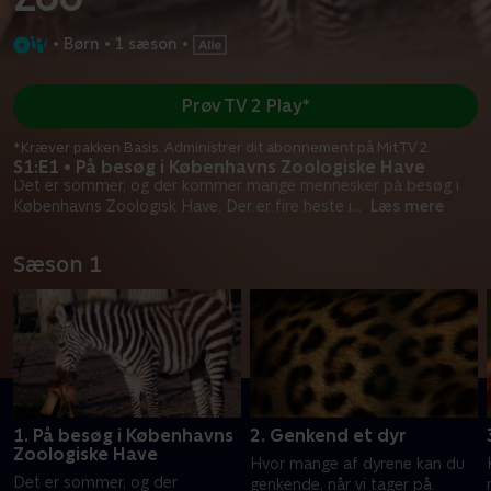
•
Børn
•
1 sæson
•
Prøv TV 2 Play*
*Kræver pakken Basis. Administrer dit abonnement på Mit TV 2.
S1:E1 • På besøg i Københavns Zoologiske Have
Det er sommer, og der kommer mange mennesker på besøg i
Københavns Zoologisk Have. Der er fire heste i
...
Læs mere
Sæson 1
1. På besøg i Københavns
2. Genkend et dyr
Zoologiske Have
Hvor mange af dyrene kan du
Det er sommer, og der
genkende, når vi tager på