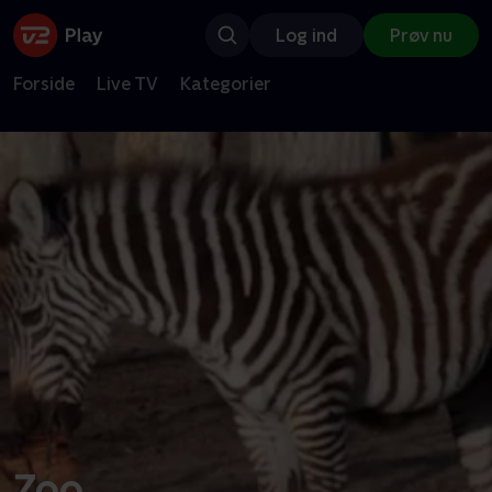
Log ind
Prøv nu
Forside
Live TV
Kategorier
Zoo