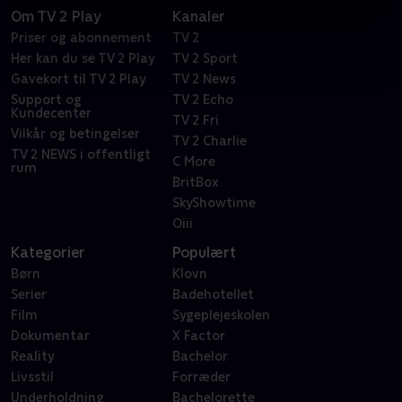
Om TV 2 Play
Kanaler
Priser og abonnement
TV 2
Her kan du se TV 2 Play
TV 2 Sport
Gavekort til TV 2 Play
TV 2 News
Support og
TV 2 Echo
Kundecenter
TV 2 Fri
Vilkår og betingelser
TV 2 Charlie
TV 2 NEWS i offentligt
C More
rum
BritBox
SkyShowtime
Oiii
Kategorier
Populært
Børn
Klovn
Serier
Badehotellet
Film
Sygeplejeskolen
Dokumentar
X Factor
Reality
Bachelor
Livsstil
Forræder
Underholdning
Bachelorette