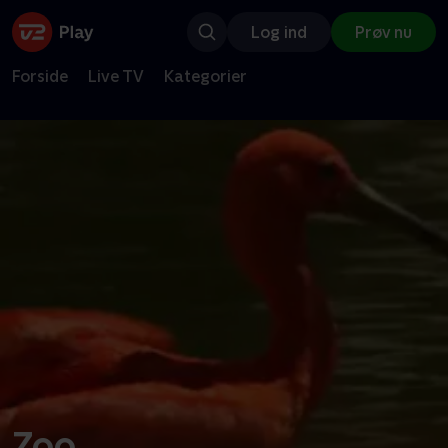
Log ind
Prøv nu
Forside
Live TV
Kategorier
Zoo