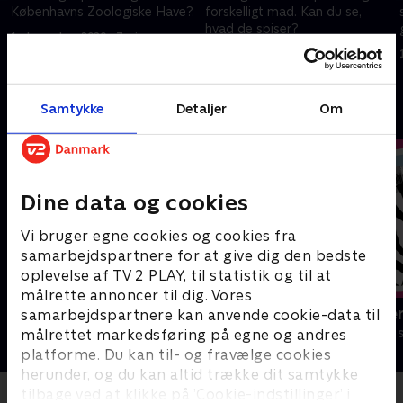
Københavns Zoologiske Have?.
forskelligt mad. Kan du se,
hvad de spiser?
1. december 2020 • 3 min
1. december 2020 • 4 min
Samtykke
Detaljer
Om
Andre så også
Dine data og cookies
Vi bruger egne cookies og cookies fra
samarbejdspartnere for at give dig den bedste
oplevelse af TV 2 PLAY, til statistik og til at
målrette annoncer til dig. Vores
Vilde unger
Miniteve: Ve
samarbejdspartnere kan anvende cookie-data til
Børneserier • 1 sæsoner
Børneserier • 1
målrettet markedsføring på egne og andres
platforme. Du kan til- og fravælge cookies
herunder, og du kan altid trække dit samtykke
tilbage ved at klikke på ’Cookie-indstillinger’ i