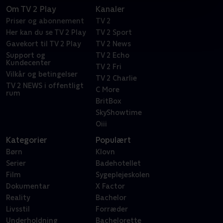
Om TV 2 Play
Kanaler
Priser og abonnement
TV 2
Her kan du se TV 2 Play
TV 2 Sport
Gavekort til TV 2 Play
TV 2 News
Support og
TV 2 Echo
Kundecenter
TV 2 Fri
Vilkår og betingelser
TV 2 Charlie
TV 2 NEWS i offentligt
C More
rum
BritBox
SkyShowtime
Oiii
Kategorier
Populært
Børn
Klovn
Serier
Badehotellet
Film
Sygeplejeskolen
Dokumentar
X Factor
Reality
Bachelor
Livsstil
Forræder
Underholdning
Bachelorette