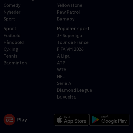
Comedy
Yellowstone
Nyheder
Paw Patrol
Sport
Barnaby
Sport
Populær sport
Fodbold
3F Superliga
Håndbold
Tour de France
Cykling
FIFA VM 2026
Tennis
A Liga
Badminton
ATP
WTA
NFL
Serie A
Diamond League
La Vuelta