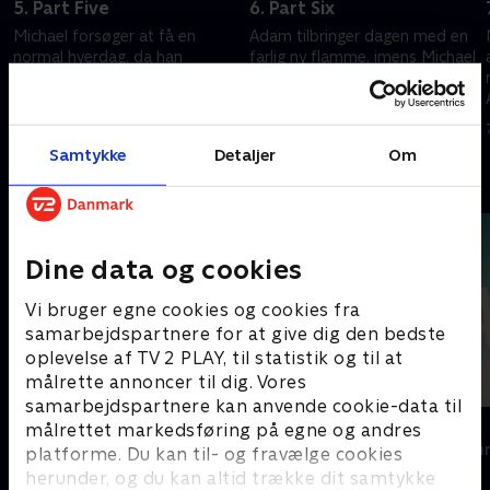
5. Part Five
6. Part Six
Michael forsøger at få en
Adam tilbringer dagen med en
normal hverdag, da han
farlig ny flamme, imens Michael
n
opdager, at han bliver
søger efter sin afpresser. Lee
afpresset. Jimmy Baxter og
bliver mere involveret i Kofis
Gina Baxter er fast besluttet
sag.
7. december 2021 • 51 min
7. december 2021 • 53 min
på at hævne deres søns død.
Samtykke
Detaljer
Om
Andre så også
Dine data og cookies
Vi bruger egne cookies og cookies fra
samarbejdspartnere for at give dig den bedste
oplevelse af TV 2 PLAY, til statistik og til at
målrette annoncer til dig. Vores
samarbejdspartnere kan anvende cookie-data til
Top Dog
The Au Pair
målrettet markedsføring på egne og andres
Krimi & Spænding • 1 sæsoner
Krimi & Spændi
platforme. Du kan til- og fravælge cookies
herunder, og du kan altid trække dit samtykke