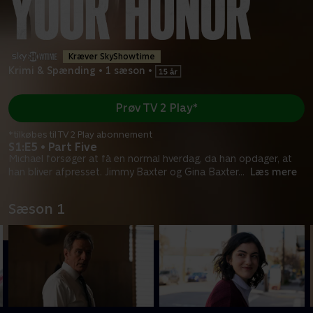
Kræver SkyShowtime
Krimi & Spænding
•
1 sæson
•
Prøv TV 2 Play*
*tilkøbes til TV 2 Play abonnement
S1:E5 • Part Five
Michael forsøger at få en normal hverdag, da han opdager, at
han bliver afpresset. Jimmy Baxter og Gina Baxter
...
Læs mere
Sæson 1