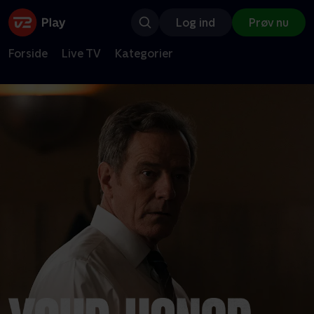
Log ind
Prøv nu
Forside
Live TV
Kategorier