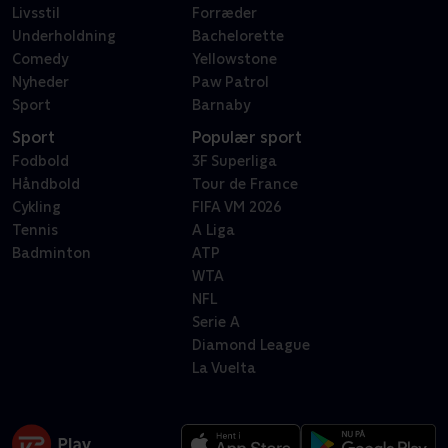
Livsstil
Forræder
Underholdning
Bachelorette
Comedy
Yellowstone
Nyheder
Paw Patrol
Sport
Barnaby
Sport
Populær sport
Fodbold
3F Superliga
Håndbold
Tour de France
Cykling
FIFA VM 2026
Tennis
A Liga
Badminton
ATP
WTA
NFL
Serie A
Diamond League
La Vuelta