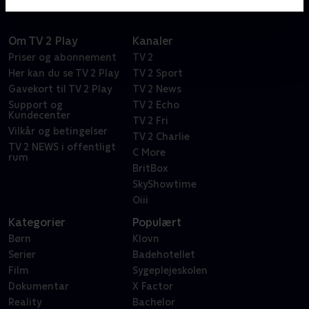
Om TV 2 Play
Kanaler
Priser og abonnement
TV 2
Her kan du se TV 2 Play
TV 2 Sport
Gavekort til TV 2 Play
TV 2 News
Support og
TV 2 Echo
Kundecenter
TV 2 Fri
Vilkår og betingelser
TV 2 Charlie
TV 2 NEWS i offentligt
C More
rum
BritBox
SkyShowtime
Oiii
Kategorier
Populært
Børn
Klovn
Serier
Badehotellet
Film
Sygeplejeskolen
Dokumentar
X Factor
Reality
Bachelor