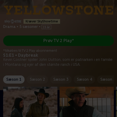
Kræver SkyShowtime
Drama
•
5 sæsoner
•
Prøv TV 2 Play*
*tilkøbes til TV 2 Play abonnement
S1:E1 • Daybreak
Kevin Costner spiller John Dutton, som er patriarken i en familie
i Montana og ejer af den største ranch i USA.
Sæson 1
Sæson 2
Sæson 3
Sæson 4
Sæson 5