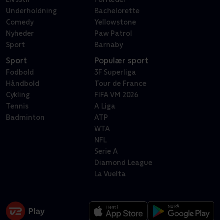
Underholdning
Bachelorette
Comedy
Yellowstone
Nyheder
Paw Patrol
Sport
Barnaby
Sport
Populær sport
Fodbold
3F Superliga
Håndbold
Tour de France
Cykling
FIFA VM 2026
Tennis
A Liga
Badminton
ATP
WTA
NFL
Serie A
Diamond League
La Vuelta