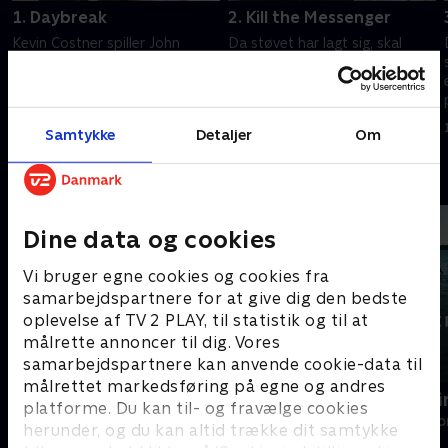
1. Daybreak
2. Kill the Messenger
Kevin Costner spiller John
Da støvet har lagt sig, skal
Dutton, som er patriarken i en
Duttons forholde sig til de
familie i Montana og ejer af
mulige konsekvenser. John
den største ranch i USA.
indhenter en tjeneste, og Jamie
mødes med guvernøren for at
1. juli 2021 • 88 min
1. juli 2021 • 45 min
Samtykke
Detaljer
Om
begrænse skaden.
Andre så også
Dine data og cookies
Vi bruger egne cookies og cookies fra
samarbejdspartnere for at give dig den bedste
oplevelse af TV 2 PLAY, til statistik og til at
målrette annoncer til dig. Vores
samarbejdspartnere kan anvende cookie-data til
målrettet markedsføring på egne og andres
Norskov
Efterforskn
platforme. Du kan til- og fravælge cookies
Drama • 2 sæsoner
Drama • 1 sæso
herunder, og du kan altid trække dit samtykke