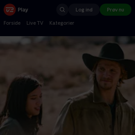
Log ind
Prøv nu
Forside
Live TV
Kategorier