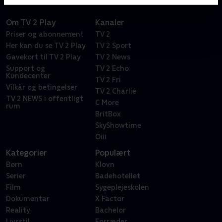
Om TV 2 Play
Kanaler
Priser og abonnement
TV 2
Her kan du se TV 2 Play
TV 2 Sport
Gavekort til TV 2 Play
TV 2 News
Support og
TV 2 Echo
Kundecenter
TV 2 Fri
Vilkår og betingelser
TV 2 Charlie
TV 2 NEWS i offentligt
C More
rum
BritBox
SkyShowtime
Oiii
Kategorier
Populært
Børn
Klovn
Serier
Badehotellet
Film
Sygeplejeskolen
Dokumentar
X Factor
Reality
Bachelor
Livsstil
Forræder