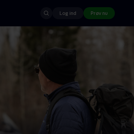
Log ind
Prøv nu