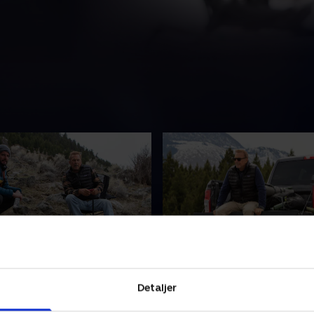
en i al sin pragt
3. Genfødsel
eder om året udfordrer
Når sneen smelter, vender m
Detaljer
kuldegrader parkens dyreliv,
af dyr tilbage til parken, le
dt til at finde mad under
en oversvømmelse af bibel