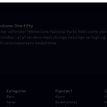
wstone: One-Fifty
tner udforsker Yellowstone National Parks hidtil usete vi
 rundtur i et af verdens mest utrolige naturlige vartegn 
 til nationalparkens beskyttelse
Kategorier
Populært
S
Børn
Klovn
F
Serier
Badehotellet
H