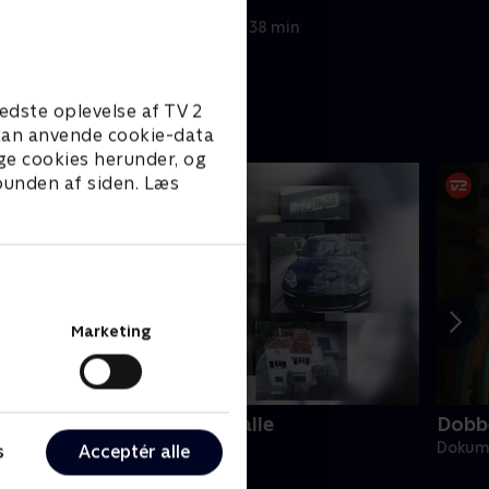
7. november 2024 • 38 min
edste oplevelse af TV 2
e kan anvende cookie-data
ge cookies herunder, og
 bunden af siden. Læs
Marketing
anden der forblændede alle
Dobbe
okumentar • 1 sæsoner
Dokume
s
Acceptér alle