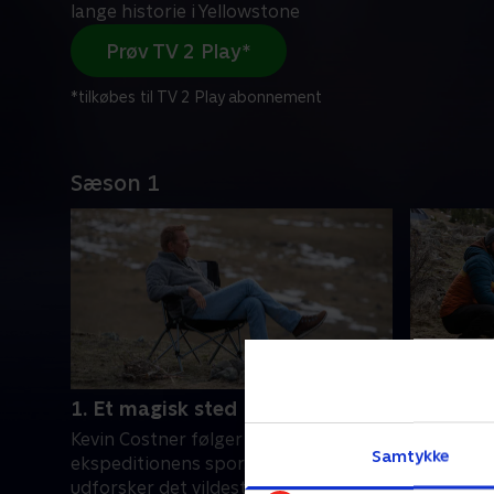
lange historie i Yellowstone
Prøv TV 2 Play*
*tilkøbes til TV 2 Play abonnement
Sæson 1
1. Et magisk sted
2. Vinter
Kevin Costner følger i Hayden-
Seks mån
Samtykke
ekspeditionens spor, mens han
ulidelige 
udforsker det vildeste terræn i
som er nø