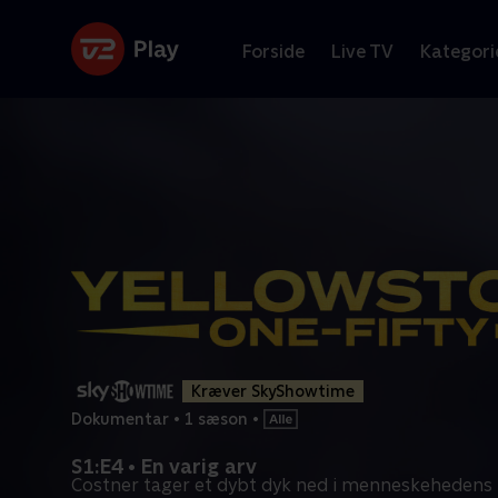
Forside
Live TV
Kategori
Kræver SkyShowtime
Dokumentar
•
1 sæson
•
S1:E4 • En varig arv
Costner tager et dybt dyk ned i menneskehedens 