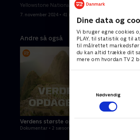
Yellowstone National Park
den dybe s
barske vi
7. november 2024 • 41 min
7. novembe
Dine data og coo
Vi bruger egne cookies o
Andre så også
PLAY, til statistik og ti
til målrettet markedsfør
du kan altid trække dit s
mere om hvordan TV 2 be
Nødvendig
Verdens største opdagelser
Dokumentar • 2 sæsoner