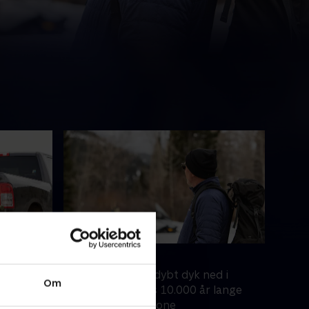
4. En varig arv
illioner
Costner tager et dybt dyk ned i
Om
dsaget af
menneskehedens 10.000 år lange
ske
historie i Yellowstone