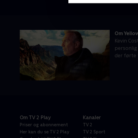
Om Yello
Kevin Cos
personlig
der førte
Om TV 2 Play
Kanaler
Priser og abonnement
TV 2
Her kan du se TV 2 Play
TV 2 Sport