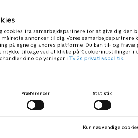
ne. Ikke alle overlever den
dimensioner
nter
r 2024 • 43 min
7. november 2024 • 38 min
kies
g cookies fra samarbejdspartnere for at give dig den b
l at målrette annoncer til dig. Vores samarbejdspartner
ing på egne og andres platforme. Du kan til- og fravæl
amtykke tilbage ved at klikke på ’Cookie-indstillinger’ i
handler dine oplysninger i
TV 2s privatlivspolitik
.
Samtykkevalg
Præferencer
Statistik
En giftig kvinde
M
Dokumentar • 1 sæsoner
D
Kun nødvendige cookie