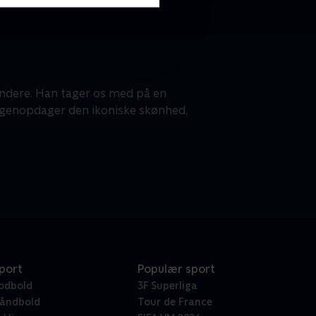
dundere. Han tager os med på en
og genopdager den ikoniske skønhed,
port
Populær sport
odbold
3F Superliga
åndbold
Tour de France