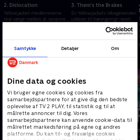
2. Dislocation
3. Them's the Brakes
Yellowjacket-medlemmerne
En Yellowjackets tilbagevenden
skal vælge mellem at opspore
udløser et hævngerrigt raseri
en forsvundet holdkammerat
på holdet
eller tage magiske svampe
6. marts 2025 • 52 min
27. februar 2025 • 55 min
Samtykke
Detaljer
Om
Andre så også
Dine data og cookies
Vi bruger egne cookies og cookies fra
samarbejdspartnere for at give dig den bedste
oplevelse af TV 2 PLAY, til statistik og til at
målrette annoncer til dig. Vores
samarbejdspartnere kan anvende cookie-data til
målrettet markedsføring på egne og andres
Felicity
Happy fucki
platforme. Du kan til- og fravælge cookies
Drama • 4 sæsoner
Drama • 1 sæso