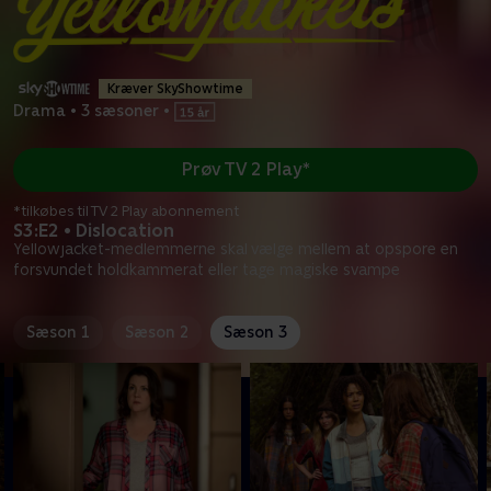
Kræver SkyShowtime
Drama
•
3 sæsoner
•
Prøv TV 2 Play*
*tilkøbes til TV 2 Play abonnement
S3:E2 • Dislocation
Yellowjacket-medlemmerne skal vælge mellem at opspore en
forsvundet holdkammerat eller tage magiske svampe
Sæson 1
Sæson 2
Sæson 3