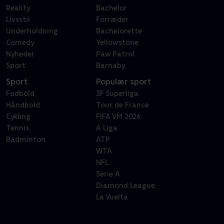
Reality
Bachelor
Livsstil
Forræder
Underholdning
Bachelorette
Comedy
Yellowstone
Nyheder
Paw Patrol
Sport
Barnaby
Sport
Populær sport
Fodbold
3F Superliga
Håndbold
Tour de France
Cykling
FIFA VM 2026
Tennis
A Liga
Badminton
ATP
WTA
NFL
Serie A
Diamond League
La Vuelta