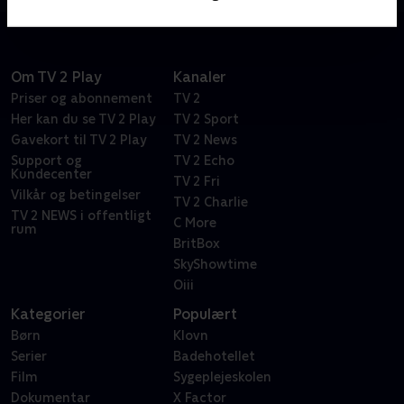
Om TV 2 Play
Kanaler
Priser og abonnement
TV 2
Her kan du se TV 2 Play
TV 2 Sport
Gavekort til TV 2 Play
TV 2 News
Support og
TV 2 Echo
Kundecenter
TV 2 Fri
Vilkår og betingelser
TV 2 Charlie
TV 2 NEWS i offentligt
C More
rum
BritBox
SkyShowtime
Oiii
Kategorier
Populært
Børn
Klovn
Serier
Badehotellet
Film
Sygeplejeskolen
Dokumentar
X Factor