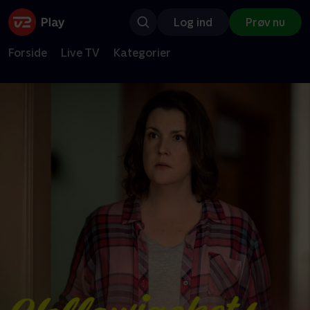
Log ind
Prøv nu
Forside
Live TV
Kategorier