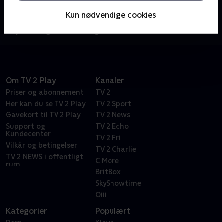
vindblæste South Dakota, hvor regeringen har samlet
Kun nødvendige cookies
underlige artefakter, mystiske relikvier, fantastiske
objekter og overnaturlige souvenirs.
Om TV 2 Play
Kanaler
Priser og abonnement
TV 2
Her kan du se TV 2 Play
TV 2 Sport
Gavekort til TV 2 Play
TV 2 News
Support og
TV 2 Echo
Kundecenter
TV 2 Fri
Vilkår og betingelser
TV 2 Charlie
TV 2 NEWS i offentligt
C More
rum
BritBox
SkyShowtime
Oiii
Kategorier
Populært