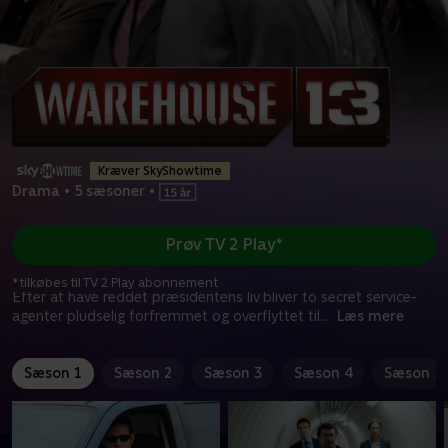
Kræver SkyShowtime
Drama
•
5 sæsoner
•
Prøv TV 2 Play*
*tilkøbes til TV 2 Play abonnement
Efter at have reddet præsidentens liv bliver to secret service-
agenter pludselig forfremmet og overflyttet til
...
Læs mere
Sæson 1
Sæson 2
Sæson 3
Sæson 4
Sæson 5