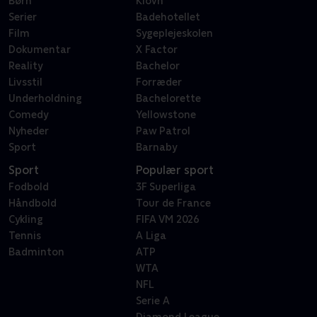
Børn
Klovn
Serier
Badehotellet
Film
Sygeplejeskolen
Dokumentar
X Factor
Reality
Bachelor
Livsstil
Forræder
Underholdning
Bachelorette
Comedy
Yellowstone
Nyheder
Paw Patrol
Sport
Barnaby
Sport
Populær sport
Fodbold
3F Superliga
Håndbold
Tour de France
Cykling
FIFA VM 2026
Tennis
A Liga
Badminton
ATP
WTA
NFL
Serie A