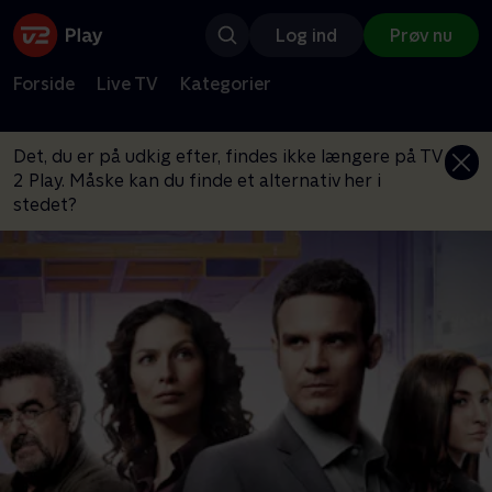
Log ind
Prøv nu
Forside
Live TV
Kategorier
Det, du er på udkig efter, findes ikke længere på TV
2 Play. Måske kan du finde et alternativ her i
stedet?