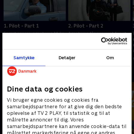
1. Pilot - Part 1
2. Pilot - Part 2
Secret service-agenterne Myka
Agenterne får ansvaret for at
Bering and Pete Lattimer bliver
indsamle alle overnaturlige og
"belønnet" med en forflyttelse
uforklarlige genstande for den
til det tophemmelige
amerikanske regering.
Warehouse 13.
Samtykke
Detaljer
Om
9. september 2025 • 43 min
9. september 2025 • 42 min
Andre så også
Dine data og cookies
Vi bruger egne cookies og cookies fra
samarbejdspartnere for at give dig den bedste
oplevelse af TV 2 PLAY, til statistik og til at
målrette annoncer til dig. Vores
samarbejdspartnere kan anvende cookie-data til
målrettet markedsføring på egne og andres