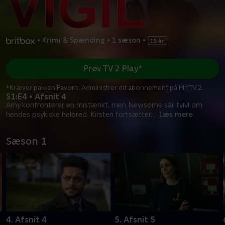
•
Krimi & Spænding
•
1 sæson
•
Prøv TV 2 Play*
*Kræver pakken Favorit. Administrer dit abonnement på Mit TV 2.
S1:E4 • Afsnit 4
Amy konfronterer en mistænkt, men Newsome sår tvivl om
hendes psykiske helbred. Kirsten fortsætter
...
Læs mere
Sæson 1
4. Afsnit 4
5. Afsnit 5