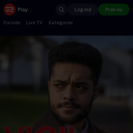
Log ind
Prøv nu
Forside
Live TV
Kategorier