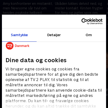
Amy konfronterer en mistænkt,
Ubåden lukkes delvist ned, og
men Newsome sår tvivl om
mister kontakt. Kirsten frygter
hendes psykiske helbred.
for Amy og jagter spor om
Kirsten fortsætter
truslen. Ombord sætter Amy
efterforskningen, og en
alt på spil for at finde
4. marts 2026 • 53 min
4. marts 2026 • 53 min
anholdelse afslører en trussel.
sandheden.
Samtykke
Detaljer
Om
Andre så også
Dine data og cookies
Vi bruger egne cookies og cookies fra
samarbejdspartnere for at give dig den bedste
oplevelse af TV 2 PLAY, til statistik og til at
målrette annoncer til dig. Vores
DNA
En sag for F
samarbejdspartnere kan anvende cookie-data til
Krimi & Spænding • 2 sæsoner
Krimi & Spændi
målrettet markedsføring på egne og andres
platforme. Du kan til- og fravælge cookies
herunder, og du kan altid trække dit samtykke