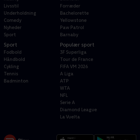
Livsstil
Forræder
Underholdning
Bachelorette
Comedy
Yellowstone
Nyheder
Paw Patrol
Sport
Barnaby
Sport
Populær sport
Fodbold
3F Superliga
Håndbold
Tour de France
Cykling
FIFA VM 2026
Tennis
A Liga
Badminton
ATP
WTA
NFL
Serie A
Diamond League
La Vuelta