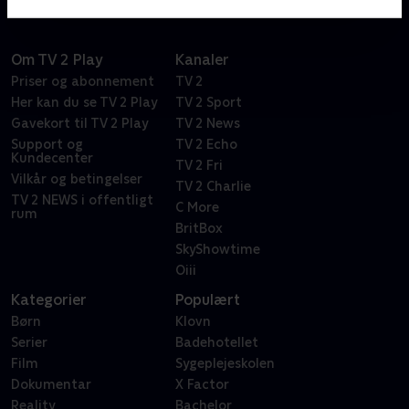
Om TV 2 Play
Kanaler
Priser og abonnement
TV 2
Her kan du se TV 2 Play
TV 2 Sport
Gavekort til TV 2 Play
TV 2 News
Support og
TV 2 Echo
Kundecenter
TV 2 Fri
Vilkår og betingelser
TV 2 Charlie
TV 2 NEWS i offentligt
C More
rum
BritBox
SkyShowtime
Oiii
Kategorier
Populært
Børn
Klovn
Serier
Badehotellet
Film
Sygeplejeskolen
Dokumentar
X Factor
Reality
Bachelor