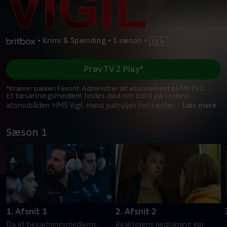
•
Krimi & Spænding
•
1 sæson
•
Prøv TV 2 Play*
*Kræver pakken Favorit. Administrer dit abonnement på Mit TV 2.
Et besætningsmedlem findes død om bord på Trident-
atomubåden HMS Vigil, mens patruljen fortsætter
...
Læs mere
Sæson 1
1. Afsnit 1
2. Afsnit 2
Da et besætningsmedlems
Reaktorens nedlukning gør