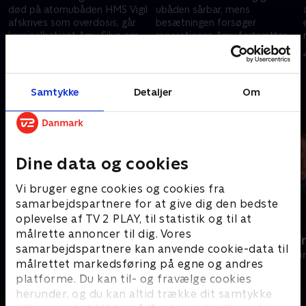
død på atomubåden HMS Vigil
ubåden sårbar, mens
afskrives som overdosis, går
besætningen forsøger
kriminalbetjent Amy Silva om
reparationer. Amy fortsætter
bord for at undersøge
sin efterforskning, og Kirstens
4. marts 2026 • 59 min
4. marts 2026 • 56 min
mistanken om en forbrydelse.
spor ender i tragedie.
Andre så også
Samtykke
Detaljer
Om
Dine data og cookies
Vi bruger egne cookies og cookies fra
samarbejdspartnere for at give dig den bedste
oplevelse af TV 2 PLAY, til statistik og til at
målrette annoncer til dig. Vores
DNA
En sag for F
samarbejdspartnere kan anvende cookie-data til
Krimi & Spænding • 2 sæsoner
Krimi & Spændi
målrettet markedsføring på egne og andres
platforme. Du kan til- og fravælge cookies
herunder, og du kan altid trække dit samtykke