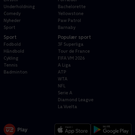
Underholdning
Bachelorette
Comedy
Yellowstone
Nyheder
Paw Patrol
Sport
Barnaby
Sport
Populær sport
Fodbold
3F Superliga
Håndbold
Tour de France
Cykling
FIFA VM 2026
Tennis
A Liga
Badminton
ATP
WTA
NFL
Serie A
Diamond League
La Vuelta