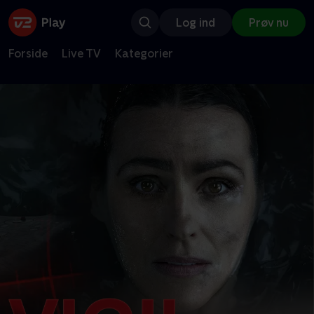
Log ind
Prøv nu
Forside
Live TV
Kategorier