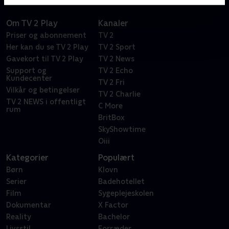
Om TV 2 Play
Kanaler
Priser og abonnement
TV 2
Her kan du se TV 2 Play
TV 2 Sport
Gavekort til TV 2 Play
TV 2 News
Support og
TV 2 Echo
Kundecenter
TV 2 Fri
Vilkår og betingelser
TV 2 Charlie
TV 2 NEWS i offentligt
C More
rum
BritBox
SkyShowtime
Oiii
Kategorier
Populært
Børn
Klovn
Serier
Badehotellet
Film
Sygeplejeskolen
Dokumentar
X Factor
Reality
Bachelor
Livsstil
Forræder