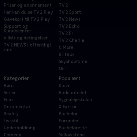
Priser og abonnement
TV 2
Her kan du se TV 2 Play
TV 2 Sport
Gavekort til TV 2 Play
TV 2 News
Support og
TV 2 Echo
Kundecenter
TV 2 Fri
Vilkår og betingelser
TV 2 Charlie
TV 2 NEWS i offentligt
C More
rum
BritBox
SkyShowtime
Oiii
Kategorier
Populært
Børn
Klovn
Serier
Badehotellet
Film
Sygeplejeskolen
Dokumentar
X Factor
Reality
Bachelor
Livsstil
Forræder
Underholdning
Bachelorette
Comedy
Yellowstone