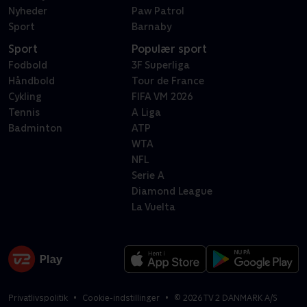
Nyheder
Paw Patrol
Sport
Barnaby
Sport
Populær sport
Fodbold
3F Superliga
Håndbold
Tour de France
Cykling
FIFA VM 2026
Tennis
A Liga
Badminton
ATP
WTA
NFL
Serie A
Diamond League
La Vuelta
Privatlivspolitik
Cookie-indstillinger
©
2026
TV 2 DANMARK A/S