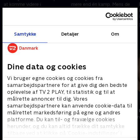
at komme videre i
mere end én kamp. Mens de
ligasystemet, men holdet er
kæmper mod uroligheder og
flere måneder bagud i
fordomme, bliver de også
forberedelserne til sæsonen.
testet i Västerorts-derbyet
31. august 2023 • 44 min
31. august 2023 • 44 min
Når de at blive klar?.
mod Husby FF
Samtykke
Detaljer
Om
Andre så også
Dine data og cookies
Vi bruger egne cookies og cookies fra
samarbejdspartnere for at give dig den bedste
oplevelse af TV 2 PLAY, til statistik og til at
målrette annoncer til dig. Vores
samarbejdspartnere kan anvende cookie-data til
Farlige forældre
Sverri - den
målrettet markedsføring på egne og andres
Dokumentar • 1 sæsoner
2024 • Dokumen
platforme. Du kan til- og fravælge cookies
herunder, og du kan altid trække dit samtykke
tilbage ved at klikke på ’Cookie-indstillinger’ i
bunden af siden. Læs mere om hvordan TV 2