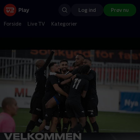
Log ind
Prøv nu
Forside
Live TV
Kategorier