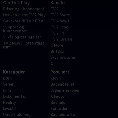
Om TV 2 Play
Kanaler
Priser og abonnement
TV 2
Her kan du se TV 2 Play
TV 2 Sport
Gavekort til TV 2 Play
TV 2 News
Support og
TV 2 Echo
Kundecenter
TV 2 Fri
Vilkår og betingelser
TV 2 Charlie
TV 2 NEWS i offentligt
C More
rum
BritBox
SkyShowtime
Oiii
Kategorier
Populært
Børn
Klovn
Serier
Badehotellet
Film
Sygeplejeskolen
Dokumentar
X Factor
Reality
Bachelor
Livsstil
Forræder
Underholdning
Bachelorette