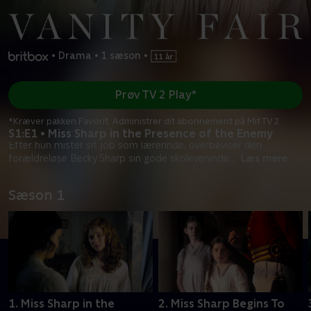
•
Drama
•
1 sæson
•
Prøv TV 2 Play*
*Kræver pakken Favorit. Administrer dit abonnement på Mit TV 2.
S1:E1 • Miss Sharp in the Presence of the Enemy
Efter hun mister sit job som lærerinde, overbeviser den
forældreløse Becky Sharp sin gode skoleveninde
...
Læs mere
Sæson 1
1. Miss Sharp in the
2. Miss Sharp Begins To