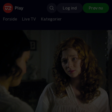
Log ind
Prøv nu
Forside
Live TV
Kategorier