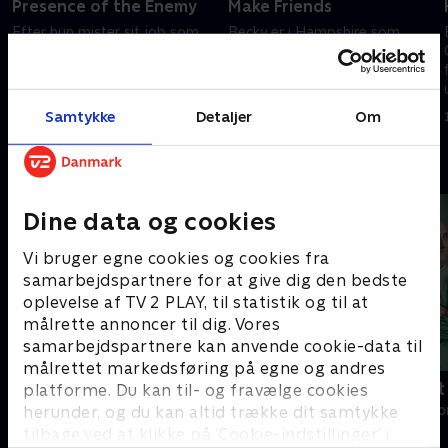
Presence of the Enemy
Make Friends
Efter hun mister sit job som
Becky er i Hampshire som
lærerinde, overbeviser den
guvernante for sir Crawleys
forældreløse Becky Sharp sin
forsømte døtre. Hun er fast
gode skoleveninde Amelia om
besluttet på at vinde hans
at huse hende.
gunst og bliver hurtigt
Samtykke
Detaljer
Om
1. maj 2023 • 47 min
1. maj 2023 • 46 min
forfremmet til sekretær.
Andre så også
Dine data og cookies
Vi bruger egne cookies og cookies fra
samarbejdspartnere for at give dig den bedste
oplevelse af TV 2 PLAY, til statistik og til at
målrette annoncer til dig. Vores
samarbejdspartnere kan anvende cookie-data til
målrettet markedsføring på egne og andres
Happy fucking Pride
Fake Patient
platforme. Du kan til- og fravælge cookies
Drama • 1 sæsoner
Drama • 1 sæso
herunder, og du kan altid trække dit samtykke
tilbage ved at klikke på ’Cookie-indstillinger’ i