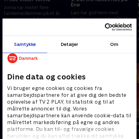
Enø
Jonna har mistet flere
Lars har god kemi med
familiemedlemmer på et år,
e
dansktopsangerinden Dorthe
men pigerne på kontoret
Kollo, som sælger sit
støtter hende. Lars forelsker
sommerhus på Enø, og Adam
sig i en villa med eget tårn, og
14. april 2025 • 29 min
ser en lille skjult perle på Møns
Mads får en medhjælper.
29. april 2026 • 29 min
vestkyst.
Samtykke
Detaljer
Om
Andre så også
Dine data og cookies
Vi bruger egne cookies og cookies fra
samarbejdspartnere for at give dig den bedste
oplevelse af TV 2 PLAY, til statistik og til at
målrette annoncer til dig. Vores
samarbejdspartnere kan anvende cookie-data til
målrettet markedsføring på egne og andres
Beliggenhed, beliggenhed,
Linde på La
beliggenhed
platforme. Du kan til- og fravælge cookies
Livsstil • 5 sæs
herunder, og du kan altid trække dit samtykke
Livsstil • 18 sæsoner