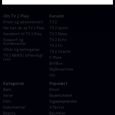
Om TV 2 Play
Kanaler
Priser og abonnement
TV 2
Her kan du se TV 2 Play
TV 2 Sport
Gavekort til TV 2 Play
TV 2 News
Support og
TV 2 Echo
Kundecenter
TV 2 Fri
Vilkår og betingelser
TV 2 Charlie
TV 2 NEWS i offentligt
C More
rum
BritBox
SkyShowtime
Oiii
Kategorier
Populært
Børn
Klovn
Serier
Badehotellet
Film
Sygeplejeskolen
Dokumentar
X Factor
Reality
Bachelor