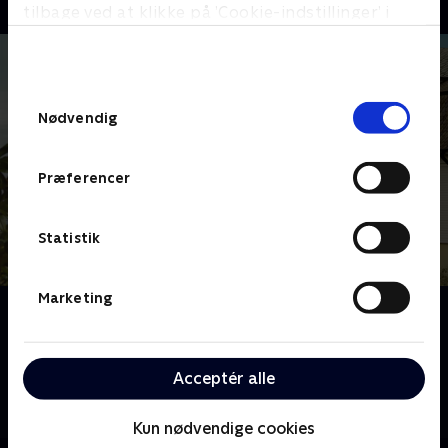
tilbage ved at klikke på ’Cookie-indstillinger’ i
bunden af siden. Læs mere om hvordan TV 2
behandler dine oplysninger i
TV 2s privatlivspolitik
.
Samtykkevalg
Nødvendig
Præferencer
Statistik
Marketing
Om Vandkant til salg
Oplev Danmarks smukkeste boliger langs
kyststrækningen, når dedikerede ejendomsmæglere
Acceptér alle
åbner dørene til alt fra eksklusive villaer til hyggelige
sommerhuse.
Kun nødvendige cookies