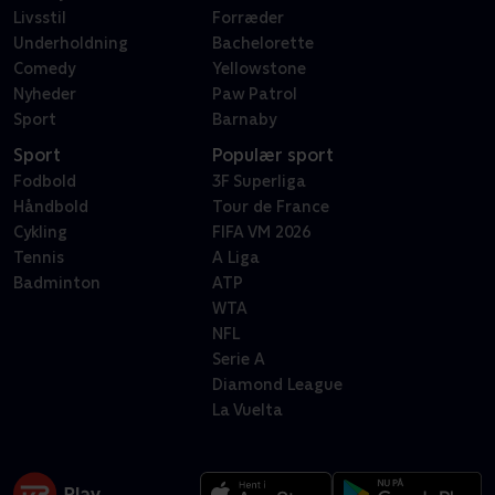
Livsstil
Forræder
Underholdning
Bachelorette
Comedy
Yellowstone
Nyheder
Paw Patrol
Sport
Barnaby
Sport
Populær sport
Fodbold
3F Superliga
Håndbold
Tour de France
Cykling
FIFA VM 2026
Tennis
A Liga
Badminton
ATP
WTA
NFL
Serie A
Diamond League
La Vuelta