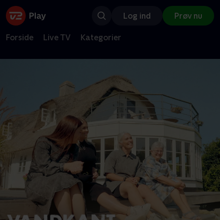
Log ind
Prøv nu
Forside
Live TV
Kategorier