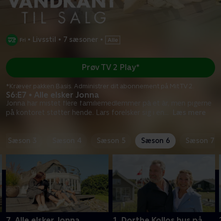
•
Livsstil
•
7 sæsoner
•
Prøv TV 2 Play*
*Kræver pakken Basis. Administrer dit abonnement på Mit TV 2.
S6:E7 • Alle elsker Jonna
Jonna har mistet flere familiemedlemmer på et år, men pigerne
på kontoret støtter hende. Lars forelsker sig i en
...
Læs mere
Sæson 3
Sæson 4
Sæson 5
Sæson 6
Sæson 7
7. Alle elsker Jonna
1. Dorthe Kollos hus på