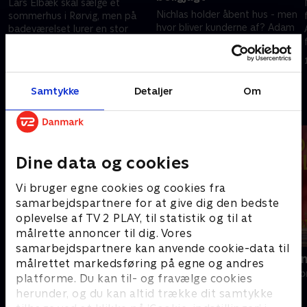
Lars Elbæk skal sælge et
Nichlas holder åbent hus - men
sommerhus i Rørvig, men på
hvor bliver kunderne af? Adam
badeværelset lurer en stor
Schnack forsøger at sælge en
edderkop, og det kan
strandvejsvilla til Lars og
skræmme selv en erfaren
3. februar 2021 • 29 min
Farnaz Elbæk. Men det går ikke
mægler.
3. februar 2021 • 30 min
helt efter planen.
Samtykke
Detaljer
Om
Andre så også
Dine data og cookies
Vi bruger egne cookies og cookies fra
samarbejdspartnere for at give dig den bedste
oplevelse af TV 2 PLAY, til statistik og til at
målrette annoncer til dig. Vores
samarbejdspartnere kan anvende cookie-data til
Beliggenhed, beliggenhed,
Linde på La
målrettet markedsføring på egne og andres
beliggenhed
Livsstil • 5 sæs
platforme. Du kan til- og fravælge cookies
Livsstil • 18 sæsoner
herunder, og du kan altid trække dit samtykke