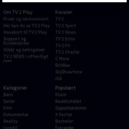
Om TV 2 Play
Kanaler
Priser og abonnement
TV 2
Her kan du se TV 2 Play
TV 2 Sport
Gavekort til TV 2 Play
TV 2 News
Support og
TV 2 Echo
Kundecenter
TV 2 Fri
Vilkår og betingelser
TV 2 Charlie
TV 2 NEWS i offentligt
C More
rum
BritBox
SkyShowtime
Oiii
Kategorier
Populært
Børn
Klovn
Serier
Badehotellet
Film
Sygeplejeskolen
Dokumentar
X Factor
Reality
Bachelor
Livsstil
Forræder