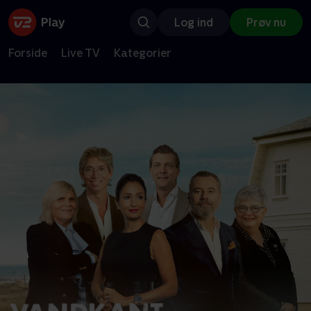
Log ind
Prøv nu
Forside
Live TV
Kategorier