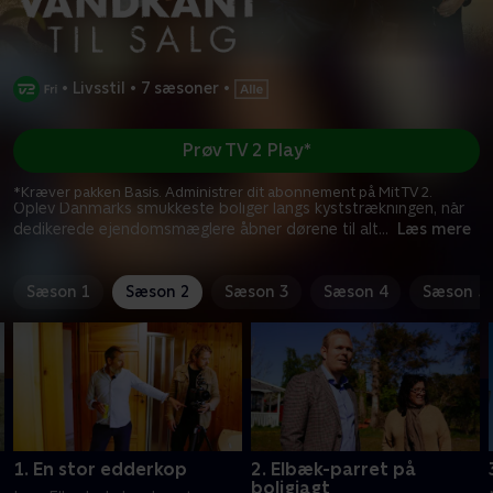
•
Livsstil
•
7 sæsoner
•
Prøv TV 2 Play*
*Kræver pakken Basis. Administrer dit abonnement på Mit TV 2.
Oplev Danmarks smukkeste boliger langs kyststrækningen, når
dedikerede ejendomsmæglere åbner dørene til alt
...
Læs mere
Sæson 1
Sæson 2
Sæson 3
Sæson 4
Sæson 5
1. En stor edderkop
2. Elbæk-parret på
boligjagt