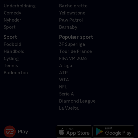
Underholdning
Bachelorette
Comedy
Yellowstone
Nyheder
Paw Patrol
Sport
Barnaby
Sport
Populær sport
Fodbold
3F Superliga
Håndbold
Tour de France
Cykling
FIFA VM 2026
Tennis
A Liga
Badminton
ATP
WTA
NFL
Serie A
Diamond League
La Vuelta