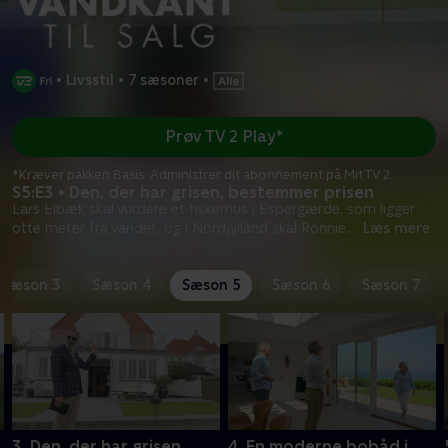
•
Livsstil
•
7 sæsoner
•
Prøv TV 2 Play*
*Kræver pakken Basis. Administrer dit abonnement på Mit TV 2.
S5:E3 • Den, der har grisen, bestemmer prisen
Lars Elbæk skal vurdere et fiskerhus i Espergærde, som ligger
otte meter fra vandet, og i Nordjylland skal Ronnie
...
Læs mere
Sæson 3
Sæson 4
Sæson 5
Sæson 6
Sæson 7
3. Den, der har grisen,
4. En moderne bobåd i