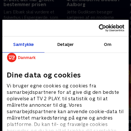
bestemmer prisen
Aalborg
Lars Elbæk skal vurdere et
Jette Gudiksen besøger
fiskerhus i Espergærde, som
sælgeren af en moderne
ligger otte meter fra vandet,
bobåd, Lars Elbæk holder
og i Nordjylland skal Ronnie
statusmøde med sælgerne af
o
Caludan have en svær samtale
en smuk villa, og Adam Schnack
26. marts 2024 • 29 min
2. april 2024 • 29 min
med en sælger.
lykønsker nye sommerhusejere.
Samtykke
Detaljer
Om
Andre så også
Dine data og cookies
Vi bruger egne cookies og cookies fra
samarbejdspartnere for at give dig den bedste
oplevelse af TV 2 PLAY, til statistik og til at
målrette annoncer til dig. Vores
samarbejdspartnere kan anvende cookie-data til
målrettet markedsføring på egne og andres
Beliggenhed, beliggenhed,
Linde på La
platforme. Du kan til- og fravælge cookies
beliggenhed
Livsstil • 5 sæs
herunder, og du kan altid trække dit samtykke