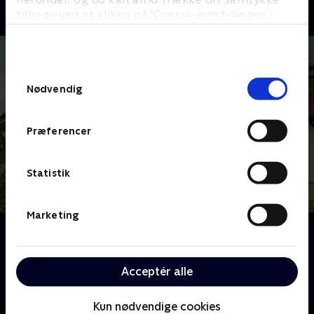
Livsstil • 18 sæsoner
tilbage ved at klikke på ’Cookie-indstillinger’ i
bunden af siden. Læs mere om hvordan TV 2
behandler dine oplysninger i
TV 2s privatlivspolitik
.
Samtykkevalg
Nødvendig
Præferencer
Statistik
Marketing
Om Vandkant til salg
Oplev Danmarks smukkeste boliger langs
kyststrækningen, når dedikerede ejendomsmæglere
Acceptér alle
åbner dørene til alt fra eksklusive villaer til hyggelige
sommerhuse.
Kun nødvendige cookies