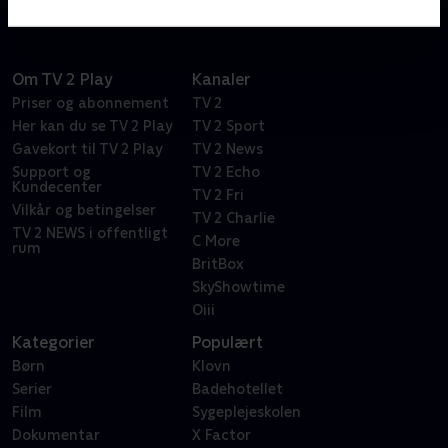
Om TV 2 Play
Kanaler
Priser og abonnement
TV 2
Her kan du se TV 2 Play
TV 2 Sport
Gavekort til TV 2 Play
TV 2 News
Support og
TV 2 Echo
Kundecenter
TV 2 Fri
Vilkår og betingelser
TV 2 Charlie
TV 2 NEWS i offentligt
C More
rum
BritBox
SkyShowtime
Oiii
Kategorier
Populært
Børn
Klovn
Serier
Badehotellet
Film
Sygeplejeskolen
Dokumentar
X Factor