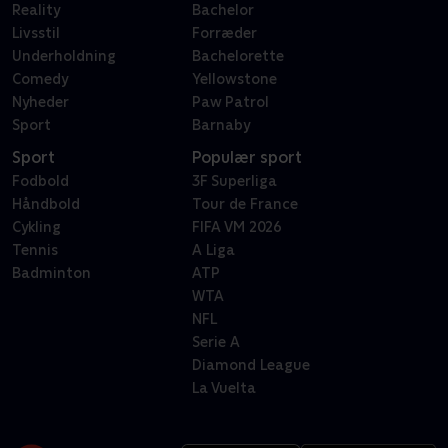
Reality
Bachelor
Livsstil
Forræder
Underholdning
Bachelorette
Comedy
Yellowstone
Nyheder
Paw Patrol
Sport
Barnaby
Sport
Populær sport
Fodbold
3F Superliga
Håndbold
Tour de France
Cykling
FIFA VM 2026
Tennis
A Liga
Badminton
ATP
WTA
NFL
Serie A
Diamond League
La Vuelta