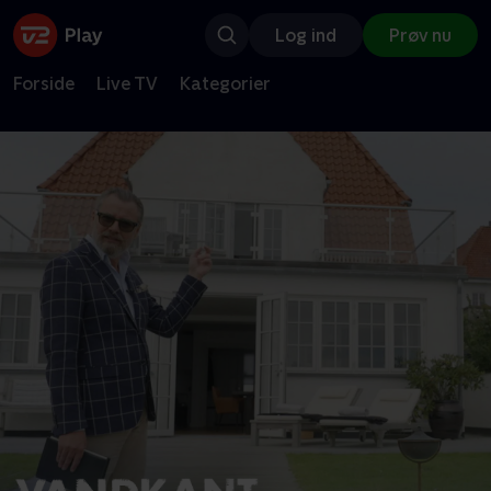
Log ind
Prøv nu
Forside
Live TV
Kategorier