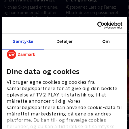
Nichlas Skovgaard er trainee,
Ægteparret Lars og Farnaz
og han kommer på lidt af en
Elbæk driver en passioneret
svær opgave på Orø, når han
forretning sammen, hvor de
forsøger at finde ned til
sælger liebhaverboliger på
vandkanten fra husets grund.
eksklusive adresser i
5. februar 2020 • 30 min
5. februar 2020 • 30 min
København og Nordsjælland.
Samtykke
Detaljer
Om
Andre så også
Dine data og cookies
Vi bruger egne cookies og cookies fra
samarbejdspartnere for at give dig den bedste
oplevelse af TV 2 PLAY, til statistik og til at
målrette annoncer til dig. Vores
samarbejdspartnere kan anvende cookie-data til
målrettet markedsføring på egne og andres
Beliggenhed, beliggenhed,
Linde på La
platforme. Du kan til- og fravælge cookies
beliggenhed
Livsstil • 5 sæs
herunder, og du kan altid trække dit samtykke
Livsstil • 18 sæsoner