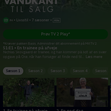
•
Livsstil
•
7 sæsoner
•
Prøv TV 2 Play*
*Kræver pakken Basis. Administrer dit abonnement på Mit TV 2.
S1:E1 • En trainee på afveje
Nichlas Skovgaard er trainee, og han kommer på lidt af en svær
opgave på Orø, når han forsøger at finde ned til
...
Læs mere
Sæson 1
Sæson 2
Sæson 3
Sæson 4
Sæson 5
1. En trainee på afveje
2. En god dag