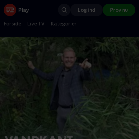
Log ind
Prøv nu
Forside
Live TV
Kategorier