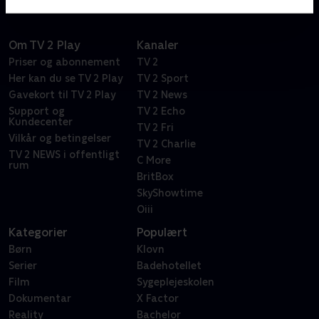
Om TV 2 Play
Kanaler
Priser og abonnement
TV 2
Her kan du se TV 2 Play
TV 2 Sport
Gavekort til TV 2 Play
TV 2 News
Support og
TV 2 Echo
Kundecenter
TV 2 Fri
Vilkår og betingelser
TV 2 Charlie
TV 2 NEWS i offentligt
C More
rum
BritBox
SkyShowtime
Oiii
Kategorier
Populært
Børn
Klovn
Serier
Badehotellet
Film
Sygeplejeskolen
Dokumentar
X Factor
Reality
Bachelor