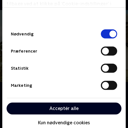
tilbage ved at klikke på ’Cookie-indstillinger’ i
bunden af siden. Læs mere om hvordan TV 2
behandler dine oplysninger i
TV 2s privatlivspolitik
.
Samtykkevalg
Nødvendig
Præferencer
Statistik
Marketing
Om Vandkant til salg
Oplev Danmarks smukkeste boliger langs
kyststrækningen, når dedikerede ejendomsmæglere
Acceptér alle
åbner dørene til alt fra eksklusive villaer til hyggelige
sommerhuse.
Kun nødvendige cookies