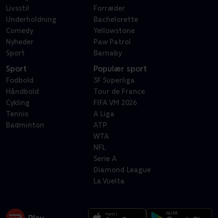
Livsstil
Forræder
Underholdning
Bachelorette
Comedy
Yellowstone
Nyheder
Paw Patrol
Sport
Barnaby
Sport
Populær sport
Fodbold
3F Superliga
Håndbold
Tour de France
Cykling
FIFA VM 2026
Tennis
A Liga
Badminton
ATP
WTA
NFL
Serie A
Diamond League
La Vuelta