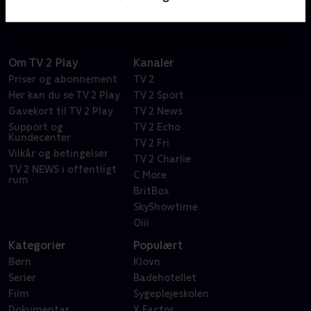
den samlede sejr. Det bliver bestemt ikke kedeligt!
Om TV 2 Play
Kanaler
Priser og abonnement
TV 2
Her kan du se TV 2 Play
TV 2 Sport
Gavekort til TV 2 Play
TV 2 News
Support og
TV 2 Echo
Kundecenter
TV 2 Fri
Vilkår og betingelser
TV 2 Charlie
TV 2 NEWS i offentligt
C More
rum
BritBox
SkyShowtime
Oiii
Kategorier
Populært
Børn
Klovn
Serier
Badehotellet
Film
Sygeplejeskolen
Dokumentar
X Factor