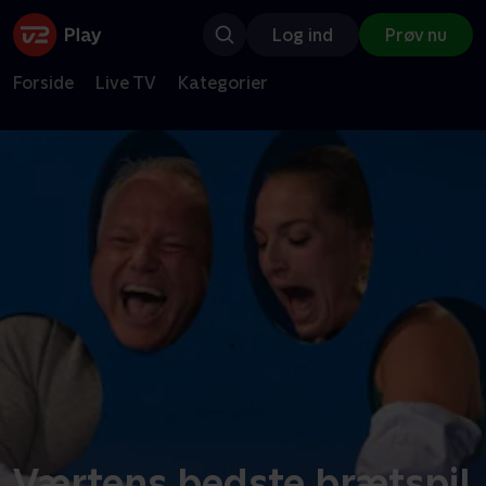
Log ind
Prøv nu
Forside
Live TV
Kategorier
Værtens bedste brætspil