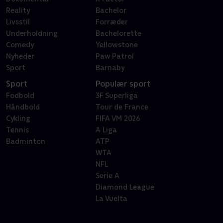
Reality
Bachelor
Livsstil
Forræder
Underholdning
Bachelorette
Comedy
Yellowstone
Nyheder
Paw Patrol
Sport
Barnaby
Sport
Populær sport
Fodbold
3F Superliga
Håndbold
Tour de France
Cykling
FIFA VM 2026
Tennis
A Liga
Badminton
ATP
WTA
NFL
Serie A
Diamond League
La Vuelta