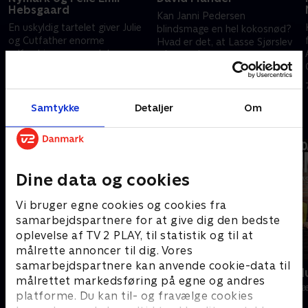
Hebsgaard
Kan Janni Pedersen
En uskyldig tartelet giver Julie
blindsmage en hel kokosnød?
og Cutfather enorme
Hvad er det, at Lasse Sjørslev
udfordringer, mens Johannes
slår sig på hver morgen?
og Pelle må give alt, hvad de
29. februar 2020 • 52 min
har, når de skal mime ting, som
22. februar 2020 • 49 min
alle fire ejer.
Samtykke
Detaljer
Om
Andre så også
Dine data og cookies
Vi bruger egne cookies og cookies fra
samarbejdspartnere for at give dig den bedste
oplevelse af TV 2 PLAY, til statistik og til at
målrette annoncer til dig. Vores
samarbejdspartnere kan anvende cookie-data til
24 stjerners julikalender
Danmarks d
målrettet markedsføring på egne og andres
TV-Shows • 1 sæsoner
TV-Shows • 1 s
platforme. Du kan til- og fravælge cookies