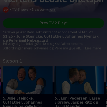
•
TV-Shows
•
1 sæson
•
Prøv TV 2 Play*
*Kræver pakken Basis. Administrer dit abonnement på Mit TV 2.
S1:E5 • Julie Steincke, Cutfather, Johannes Nymark
og Pelle Emil Hebsgaard
En uskyldig tartelet giver Julie og Cutfather enorme
udfordringer, mens Johannes og Pelle må give alt,
...
Læs mere
Sæson 1
5. Julie Steincke,
6. Janni Pedersen, Lasse
Cutfather, Johannes
Sjørslev, Jasper Ritz og
Nymark og Pelle Emil
David Mandel