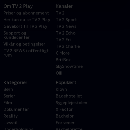
Om TV 2 Play
Kanaler
Priser og abonnement
TV 2
Her kan du se TV 2 Play
TV 2 Sport
Gavekort til TV 2 Play
TV 2 News
Support og
TV 2 Echo
Kundecenter
TV 2 Fri
Vilkår og betingelser
TV 2 Charlie
TV 2 NEWS i offentligt
C More
rum
BritBox
SkyShowtime
Oiii
Kategorier
Populært
Børn
Klovn
Serier
Badehotellet
Film
Sygeplejeskolen
Dokumentar
X Factor
Reality
Bachelor
Livsstil
Forræder
Underholdning
Bachelorette