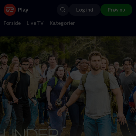
Log ind
Prøv nu
Forside
Live TV
Kategorier