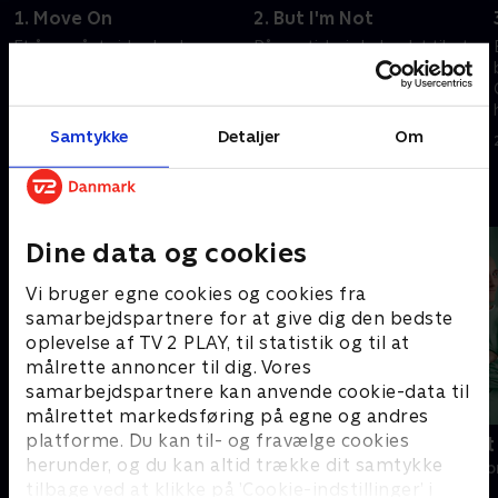
1. Move On
2. But I'm Not
Et år er gået siden kuplen
På mystisk vis lader det til, at
forsvandt, og Barbie, der har
beboerne i Chester's Mill
forsøgt at starte et nyt liv
befinder sig både i og udenfor
sammen med Eva, vender
kuplen, men hvad og hvem kan
tilbage til Chester's Mill.
de stole på?
Samtykke
Detaljer
Om
29. november 2015 • 40 min
29. november 2015 • 41 min
Andre så også
Dine data og cookies
Vi bruger egne cookies og cookies fra
samarbejdspartnere for at give dig den bedste
oplevelse af TV 2 PLAY, til statistik og til at
målrette annoncer til dig. Vores
samarbejdspartnere kan anvende cookie-data til
målrettet markedsføring på egne og andres
platforme. Du kan til- og fravælge cookies
Happy fucking Pride
Fake Patient
herunder, og du kan altid trække dit samtykke
Drama • 1 sæsoner
Drama • 1 sæso
tilbage ved at klikke på ’Cookie-indstillinger’ i