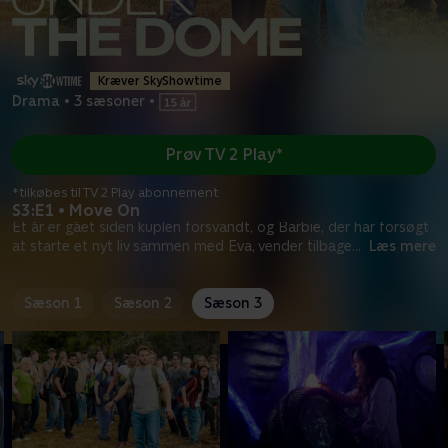
Kræver SkyShowtime
Drama
•
3 sæsoner
•
Prøv TV 2 Play*
*tilkøbes til TV 2 Play abonnement
S3:E1 • Move On
Et år er gået siden kuplen forsvandt, og Barbie, der har forsøgt
at starte et nyt liv sammen med Eva, vender tilbage
...
Læs mere
Sæson 1
Sæson 2
Sæson 3