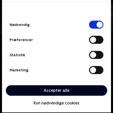
bunden af siden. Læs mere om hvordan TV 2
behandler dine oplysninger i
TV 2s privatlivspolitik
.
Samtykkevalg
Nødvendig
Præferencer
Statistik
Marketing
Om Under the Dome
Beboerne i en lille by bliver spærret inde i en mystisk
kuppel - og nu gælder det blot om at overleve i en
Acceptér alle
hverdag fyldt med spørgsmål og paranoia.
Kun nødvendige cookies