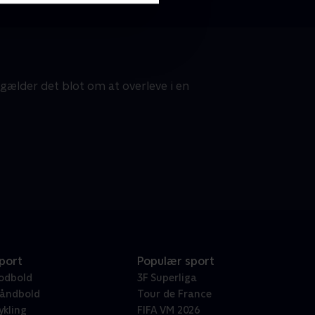
 gælder det blot om at overleve i en
port
Populær sport
odbold
3F Superliga
åndbold
Tour de France
ykling
FIFA VM 2026