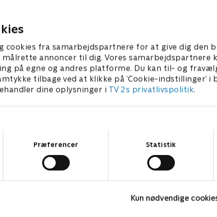
re, at byens ressourcer
'befolkningskontrol', så nu er
 længe som muligt.
der overtager jobbet som le
byen.
kies
r 2014 • 38 min
2. december 2014 • 41 min
g cookies fra samarbejdspartnere for at give dig den b
l at målrette annoncer til dig. Vores samarbejdspartner
ing på egne og andres platforme. Du kan til- og fravæl
amtykke tilbage ved at klikke på ’Cookie-indstillinger’ i
handler dine oplysninger i
TV 2s privatlivspolitik
.
Samtykkevalg
Præferencer
Statistik
Fake Patient
K
Kun nødvendige cookie
Drama • 1 sæsoner
D