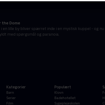
r the Dome
 en lille by bliver spærret inde i en mystisk kuppel - og nu
yldt med spørgsmål og paranoia.
Kategorier
Populært
S
Børn
Klovn
F
Serier
Badehotellet
H
Film
Sygeplejeskolen
C