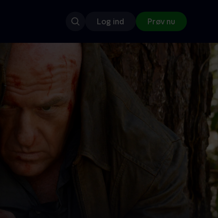
Log ind
Prøv nu