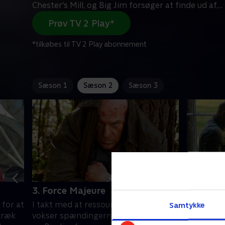
Chester's Mill, og Big Jim forsøger at finde ud af,
...
Prøv TV 2 Play*
*tilkøbes til TV 2 Play abonnement
Sæson 1
Sæson 2
Sæson 3
3. Force Majeure
4. Revel
 for at
I takt med at ressourcerne svinder,
Big Jim og
Samtykke
skræk
vokser spændingerne i Chester's Mill,
meget lan