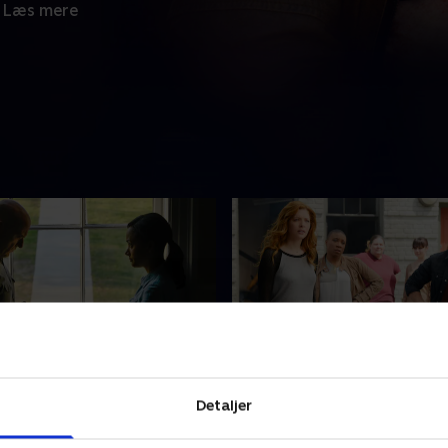
Læs mere
ation
5. Reconciliation
Detaljer
 Rebecca er villige til at gå
Indbyggerne er delte i kølv
gt - og måske for langt -
Big Jims og Rebeccas planer