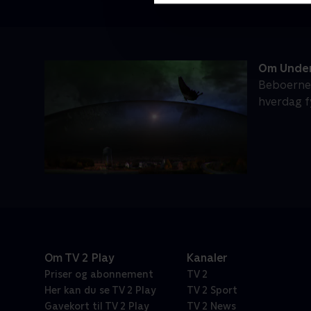
Om Unde
Beboerne i
hverdag f
Om TV 2 Play
Kanaler
Priser og abonnement
TV 2
Her kan du se TV 2 Play
TV 2 Sport
Gavekort til TV 2 Play
TV 2 News