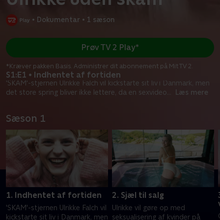
•
Dokumentar
•
1 sæson
Prøv TV 2 Play*
*Kræver pakken Basis. Administrer dit abonnement på Mit TV 2.
S1:E1 • Indhentet af fortiden
'SKAM'-stjernen Ulrikke Falch vil kickstarte sit liv i Danmark, men
det store spring bliver ikke lettere, da en sexvideo
...
Læs mere
Sæson 1
1. Indhentet af fortiden
2. Sjæl til salg
'SKAM'-stjernen Ulrikke Falch vil
Ulrikke vil gøre op med
kickstarte sit liv i Danmark, men
seksualisering af kvinder på