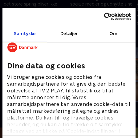
det store spring bliver ikke
sociale medier og udnytte sine
lettere, da en sexvideo fra
mange følgere på Instagram til
fortiden pludselig florerer. .
at få styr på sin skrantende
14. marts 2023 • 21 min
14. marts 2023 • 16 min
økonomi
Samtykke
Detaljer
Om
Andre så også
Dine data og cookies
Vi bruger egne cookies og cookies fra
samarbejdspartnere for at give dig den bedste
oplevelse af TV 2 PLAY, til statistik og til at
målrette annoncer til dig. Vores
samarbejdspartnere kan anvende cookie-data til
Fordi vi har lyst
Kom du?
målrettet markedsføring på egne og andres
Dokumentar • 1 sæsoner
Dokumentar • 1
platforme. Du kan til- og fravælge cookies
herunder, og du kan altid trække dit samtykke
tilbage ved at klikke på ’Cookie-indstillinger’ i