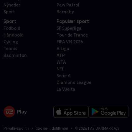
Nyheder
Paw Patrol
Sport
Barnaby
Sport
Populær sport
Fodbold
3F Superliga
Håndbold
Tour de France
Cykling
FIFA VM 2026
Tennis
A Liga
Badminton
ATP
WTA
NFL
Serie A
Diamond League
La Vuelta
Privatlivspolitik
Cookie-indstillinger
©
2026
TV 2 DANMARK A/S