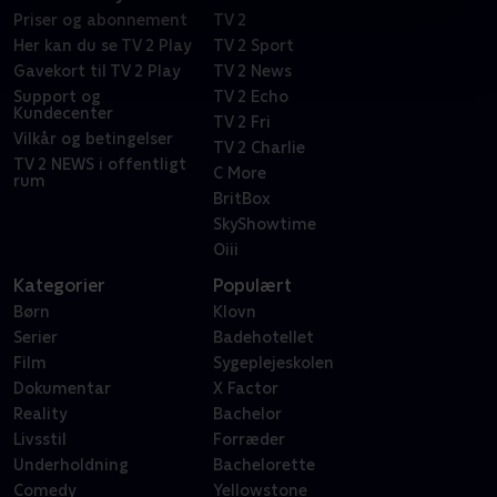
Priser og abonnement
TV 2
Her kan du se TV 2 Play
TV 2 Sport
Gavekort til TV 2 Play
TV 2 News
Support og
TV 2 Echo
Kundecenter
TV 2 Fri
Vilkår og betingelser
TV 2 Charlie
TV 2 NEWS i offentligt
C More
rum
BritBox
SkyShowtime
Oiii
Kategorier
Populært
Børn
Klovn
Serier
Badehotellet
Film
Sygeplejeskolen
Dokumentar
X Factor
Reality
Bachelor
Livsstil
Forræder
Underholdning
Bachelorette
Comedy
Yellowstone