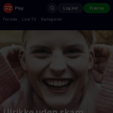
Log ind
Prøv nu
Forside
Live TV
Kategorier
Ulrikke uden skam