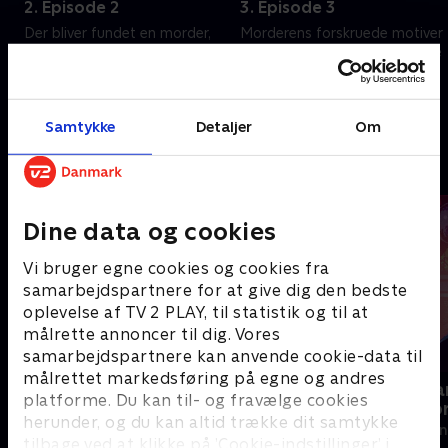
2. Episode 2
3. Episode 3
Der bliver fundet en morder,
Morderens forskruede motiver
men politiskandalen forværrer
kommer frem i lyset, og Nicole
l
familiens traume.
Smallmans mor kaster sig ud i
en stædig kamp for
6. juli 2025 • 47 min
retfærdighed og systemiske
6. juli 2025 • 48 min
Samtykke
Detaljer
Om
reformer.
Andre så også
Dine data og cookies
Vi bruger egne cookies og cookies fra
samarbejdspartnere for at give dig den bedste
oplevelse af TV 2 PLAY, til statistik og til at
målrette annoncer til dig. Vores
samarbejdspartnere kan anvende cookie-data til
målrettet markedsføring på egne og andres
Den dag prinsessen skulle
Kim Kanona
platforme. Du kan til- og fravælge cookies
kidnappes
verdensreko
herunder, og du kan altid trække dit samtykke
2023 • Dokumentar • 44 min
2021 • Dokument
tilbage ved at klikke på ’Cookie-indstillinger’ i