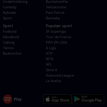
Underholdning
Bachelorette
Comedy
Yellowstone
Nyheder
Paw Patrol
Sport
Barnaby
Sport
Populær sport
Fodbold
3F Superliga
Håndbold
Tour de France
Cykling
FIFA VM 2026
Tennis
A Liga
Badminton
ATP
WTA
NFL
Serie A
Diamond League
La Vuelta