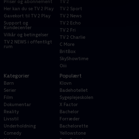
Priser og abonnement
TV 2
Her kan du se TV 2 Play
TV 2 Sport
Gavekort til TV 2 Play
TV 2 News
Support og
TV 2 Echo
Kundecenter
TV 2 Fri
Vilkår og betingelser
TV 2 Charlie
TV 2 NEWS i offentligt
C More
rum
BritBox
SkyShowtime
Oiii
Kategorier
Populært
Børn
Klovn
Serier
Badehotellet
Film
Sygeplejeskolen
Dokumentar
X Factor
Reality
Bachelor
Livsstil
Forræder
Underholdning
Bachelorette
Comedy
Yellowstone