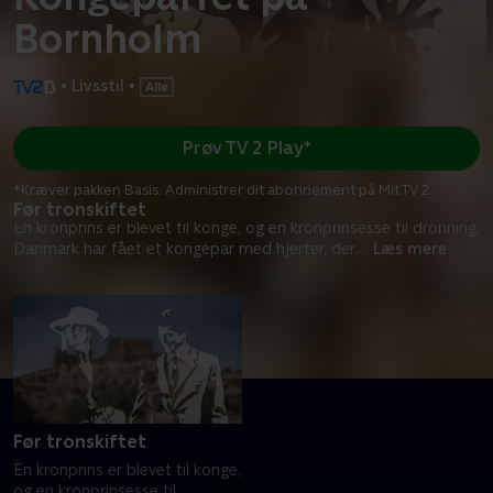
Bornholm
•
Livsstil
•
Prøv TV 2 Play*
*Kræver pakken Basis. Administrer dit abonnement på Mit TV 2.
Før tronskiftet
En kronprins er blevet til konge, og en kronprinsesse til dronning.
Danmark har fået et kongepar med hjerter, der
...
Læs mere
Før tronskiftet
En kronprins er blevet til konge,
og en kronprinsesse til