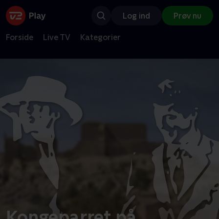
Log ind
Prøv nu
Forside
Live TV
Kategorier
Kongeparret på