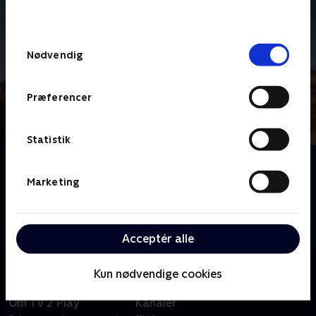
behandler dine oplysninger i
TV 2s privatlivspolitik
.
Samtykkevalg
Nødvendig
Præferencer
Statistik
Om Kongeparret på Bornholm
En kronprins er blevet til konge, og en kronprinsesse
Marketing
til dronning. Danmark har fået et kongepar med
hjerter, der banker for Bornholm. De har været her
mange gange, og nu ser vi både tilbage og fremad
Acceptér alle
Kun nødvendige cookies
Om TV 2 Play
Kanaler