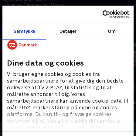
dronning. Danmark har fået et
kongepar med hjerter, der
banker for Bornholm. De har
28. august 2024 • 28 min
været her mange gange, og nu
ser vi både tilbage og fremad
Samtykke
Detaljer
Om
Andre så også
Dine data og cookies
Vi bruger egne cookies og cookies fra
samarbejdspartnere for at give dig den bedste
oplevelse af TV 2 PLAY, til statistik og til at
målrette annoncer til dig. Vores
samarbejdspartnere kan anvende cookie-data til
Julelys for millioner
Fantasifulde 
målrettet markedsføring på egne og andres
2022 • Livsstil • 46 min
Livsstil • 3 sæs
platforme. Du kan til- og fravælge cookies
herunder, og du kan altid trække dit samtykke
tilbage ved at klikke på ’Cookie-indstillinger’ i
bunden af siden. Læs mere om hvordan TV 2