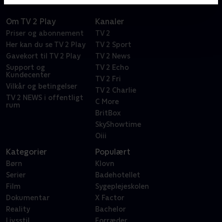
Om TV 2 Play
Kanaler
Priser og abonnement
TV 2
Her kan du se TV 2 Play
TV 2 Sport
Gavekort til TV 2 Play
TV 2 News
Support og
TV 2 Echo
Kundecenter
TV 2 Fri
Vilkår og betingelser
TV 2 Charlie
TV 2 NEWS i offentligt
C More
rum
BritBox
SkyShowtime
Oiii
Kategorier
Populært
Børn
Klovn
Serier
Badehotellet
Film
Sygeplejeskolen
Dokumentar
X Factor
Reality
Bachelor
Livsstil
Forræder