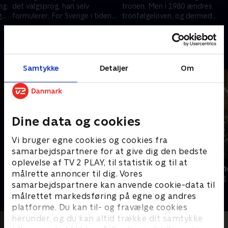
ng.
det valgsprog, han selv
tronen. Men i 1980 ændres
t,
formulerer: For Sverige i tiden.
tronfølgeloven, og dermed
ed
Undervejs kommer han dog i
træder hun ind som den næste
7. marts 2024 • 44 min
14. marts 2024 • 44 min
modvind.
i regentrækken.
Andre så også
Samtykke
Detaljer
Om
Dine data og cookies
Vi bruger egne cookies og cookies fra
samarbejdspartnere for at give dig den bedste
oplevelse af TV 2 PLAY, til statistik og til at
Silvia - mit liv som dronning
Dronningern
målrette annoncer til dig. Vores
Dokumentar • 1 sæsoner
Dokumentar • 1
samarbejdspartnere kan anvende cookie-data til
målrettet markedsføring på egne og andres
platforme. Du kan til- og fravælge cookies
herunder, og du kan altid trække dit samtykke