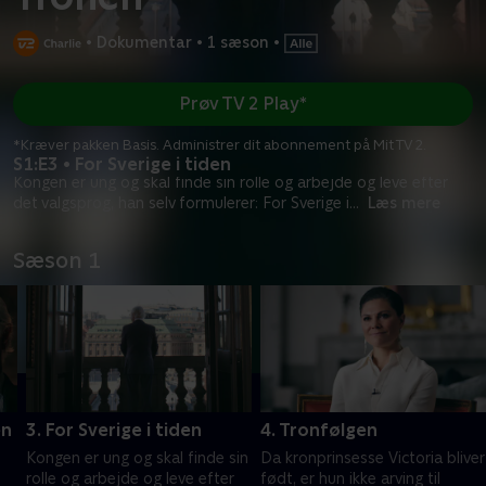
•
Dokumentar
•
1 sæson
•
Prøv TV 2 Play*
*Kræver pakken Basis. Administrer dit abonnement på Mit TV 2.
S1:E3 • For Sverige i tiden
Kongen er ung og skal finde sin rolle og arbejde og leve efter
det valgsprog, han selv formulerer: For Sverige i
...
Læs mere
Sæson 1
en
3. For Sverige i tiden
4. Tronfølgen
Kongen er ung og skal finde sin
Da kronprinsesse Victoria bliver
rolle og arbejde og leve efter
født, er hun ikke arving til