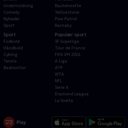
Underholdning
Bachelorette
Comedy
Yellowstone
Nyheder
Paw Patrol
Sport
Barnaby
Sport
Populær sport
Fodbold
3F Superliga
Håndbold
Tour de France
Cykling
FIFA VM 2026
Tennis
A Liga
Badminton
ATP
WTA
NFL
Serie A
Diamond League
La Vuelta