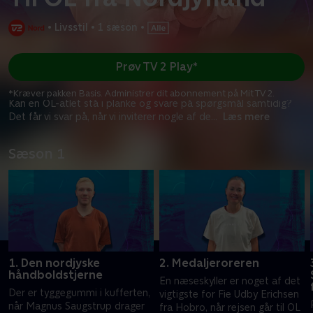
•
Livsstil
•
1 sæson
•
Prøv TV 2 Play*
*Kræver pakken Basis. Administrer dit abonnement på Mit TV 2.
Kan en OL-atlet stå i planke og svare på spørgsmål samtidig?
Det får vi svar på, når vi inviterer nogle af de
...
Læs mere
Sæson 1
1. Den nordjyske
2. Medaljeroreren
håndboldstjerne
En næseskyller er noget af det
Der er tyggegummi i kufferten,
vigtigste for Fie Udby Erichsen
når Magnus Saugstrup drager
fra Hobro, når rejsen går til OL