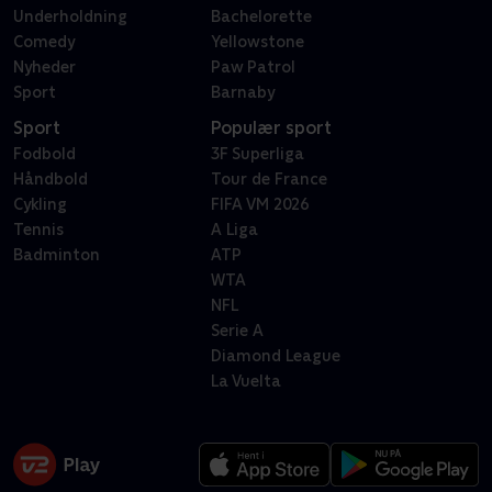
Underholdning
Bachelorette
Comedy
Yellowstone
Nyheder
Paw Patrol
Sport
Barnaby
Sport
Populær sport
Fodbold
3F Superliga
Håndbold
Tour de France
Cykling
FIFA VM 2026
Tennis
A Liga
Badminton
ATP
WTA
NFL
Serie A
Diamond League
La Vuelta