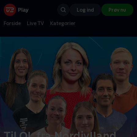
Log ind
Prøv nu
Forside
Live TV
Kategorier
Til OL fra Nordjylland