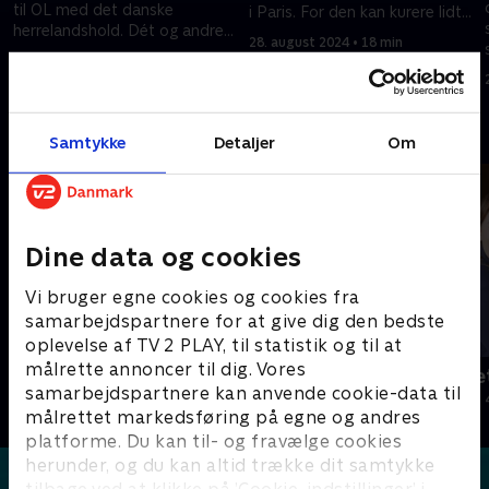
til OL med det danske
i Paris. For den kan kurere lidt
herrelandshold. Dét og andre
af hvert, siger hun selv
28. august 2024 • 18 min
sjove facts deler han ud af i
28. august 2024 • 16 min
dette afsnit
Andre så også
Samtykke
Detaljer
Om
Dine data og cookies
Vi bruger egne cookies og cookies fra
samarbejdspartnere for at give dig den bedste
oplevelse af TV 2 PLAY, til statistik og til at
målrette annoncer til dig. Vores
Julelys for millioner
Jul på slott
samarbejdspartnere kan anvende cookie-data til
2022 • Livsstil • 46 min
2020 • Livsstil •
målrettet markedsføring på egne og andres
platforme. Du kan til- og fravælge cookies
herunder, og du kan altid trække dit samtykke