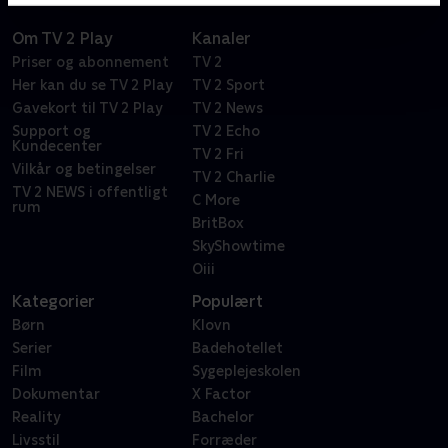
Om TV 2 Play
Kanaler
Priser og abonnement
TV 2
Her kan du se TV 2 Play
TV 2 Sport
Gavekort til TV 2 Play
TV 2 News
Support og
TV 2 Echo
Kundecenter
TV 2 Fri
Vilkår og betingelser
TV 2 Charlie
TV 2 NEWS i offentligt
C More
rum
BritBox
SkyShowtime
Oiii
Kategorier
Populært
Børn
Klovn
Serier
Badehotellet
Film
Sygeplejeskolen
Dokumentar
X Factor
Reality
Bachelor
Livsstil
Forræder