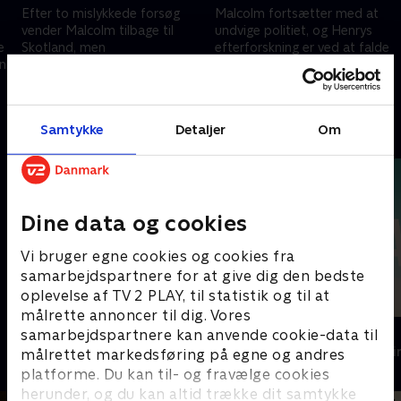
Efter to mislykkede forsøg
Malcolm fortsætter med at
vender Malcolm tilbage til
undvige politiet, og Henrys
e
Skotland, men
efterforskning er ved at falde
en
kriminalinspektør Henry er på
fra hinanden.
sporet af ham og vil gøre alt
23. april 2025 • 44 min
23. april 2025 • 45 min
for at forhindre det næste
mord.
Samtykke
Detaljer
Om
Andre så også
Dine data og cookies
Vi bruger egne cookies og cookies fra
samarbejdspartnere for at give dig den bedste
oplevelse af TV 2 PLAY, til statistik og til at
målrette annoncer til dig. Vores
Agatha Christies Hjerson
The Au Pair
samarbejdspartnere kan anvende cookie-data til
Krimi & Spænding • 1 sæsoner
Krimi & Spændi
målrettet markedsføring på egne og andres
platforme. Du kan til- og fravælge cookies
herunder, og du kan altid trække dit samtykke