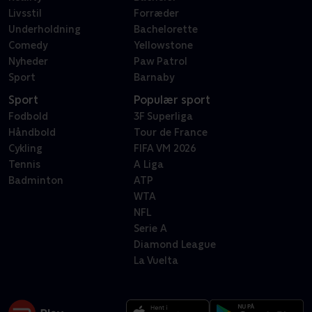
Livsstil
Forræder
Underholdning
Bachelorette
Comedy
Yellowstone
Nyheder
Paw Patrol
Sport
Barnaby
Sport
Populær sport
Fodbold
3F Superliga
Håndbold
Tour de France
Cykling
FIFA VM 2026
Tennis
A Liga
Badminton
ATP
WTA
NFL
Serie A
Diamond League
La Vuelta