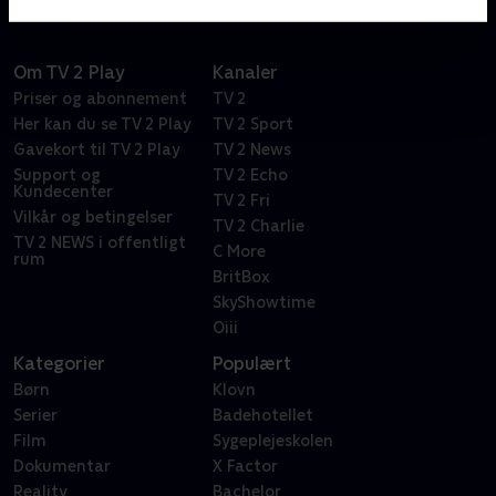
Om TV 2 Play
Kanaler
Priser og abonnement
TV 2
Her kan du se TV 2 Play
TV 2 Sport
Gavekort til TV 2 Play
TV 2 News
Support og
TV 2 Echo
Kundecenter
TV 2 Fri
Vilkår og betingelser
TV 2 Charlie
TV 2 NEWS i offentligt
C More
rum
BritBox
SkyShowtime
Oiii
Kategorier
Populært
Børn
Klovn
Serier
Badehotellet
Film
Sygeplejeskolen
Dokumentar
X Factor
Reality
Bachelor