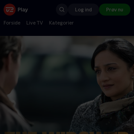
Log ind
Prøv nu
Forside
Live TV
Kategorier