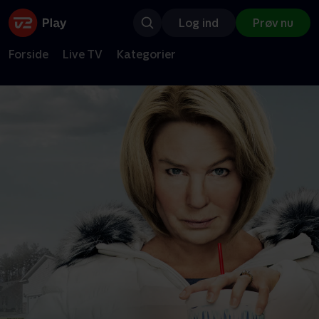
Log ind
Prøv nu
Forside
Live TV
Kategorier