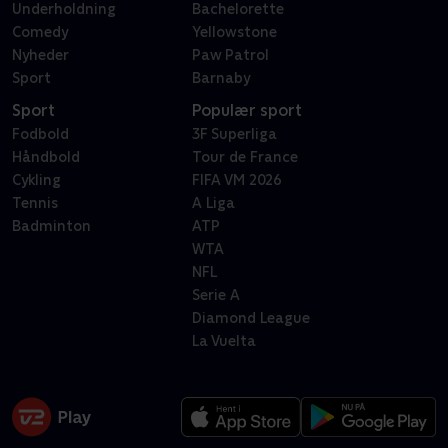
Underholdning
Bachelorette
Comedy
Yellowstone
Nyheder
Paw Patrol
Sport
Barnaby
Sport
Populær sport
Fodbold
3F Superliga
Håndbold
Tour de France
Cykling
FIFA VM 2026
Tennis
A Liga
Badminton
ATP
WTA
NFL
Serie A
Diamond League
La Vuelta