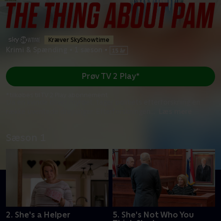
Kræver SkyShowtime
Krimi & Spænding
•
1 sæson
•
Prøv TV 2 Play*
*tilkøbes til TV 2 Play abonnement
Da en kvinde bliver myrdet, tager politiets efterforskning en
række uventede drejninger. Efterforskningen
...
Læs mere
Sæson 1
2. She's a Helper
5. She's Not Who You