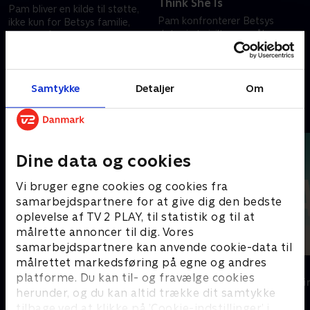
Think She Is
Pam bliver en kilde til støtte,
Pam konfronterer Betsys
ikke kun for Betsys familie,
døtre i et civilt søgsmål om
men også for politiet og
forsikringspengene. Sagen får
distriktsadvokat Leah Askey,
folkestemningen til at vende
mens de bygger deres sag.
6. december 2024 • 41 min
sig imod hende.
6. december 2024 • 41 min
Samtykke
Detaljer
Om
Andre så også
Dine data og cookies
Vi bruger egne cookies og cookies fra
samarbejdspartnere for at give dig den bedste
oplevelse af TV 2 PLAY, til statistik og til at
målrette annoncer til dig. Vores
samarbejdspartnere kan anvende cookie-data til
målrettet markedsføring på egne og andres
Top Dog
The Au Pair
platforme. Du kan til- og fravælge cookies
Krimi & Spænding • 1 sæsoner
Krimi & Spændi
herunder, og du kan altid trække dit samtykke
tilbage ved at klikke på ’Cookie-indstillinger’ i