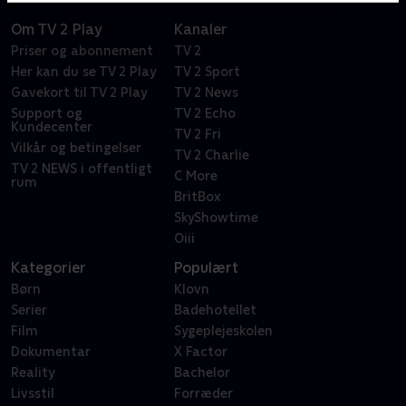
Om TV 2 Play
Kanaler
Priser og abonnement
TV 2
Her kan du se TV 2 Play
TV 2 Sport
Gavekort til TV 2 Play
TV 2 News
Support og
TV 2 Echo
Kundecenter
TV 2 Fri
Vilkår og betingelser
TV 2 Charlie
TV 2 NEWS i offentligt
C More
rum
BritBox
SkyShowtime
Oiii
Kategorier
Populært
Børn
Klovn
Serier
Badehotellet
Film
Sygeplejeskolen
Dokumentar
X Factor
Reality
Bachelor
Livsstil
Forræder