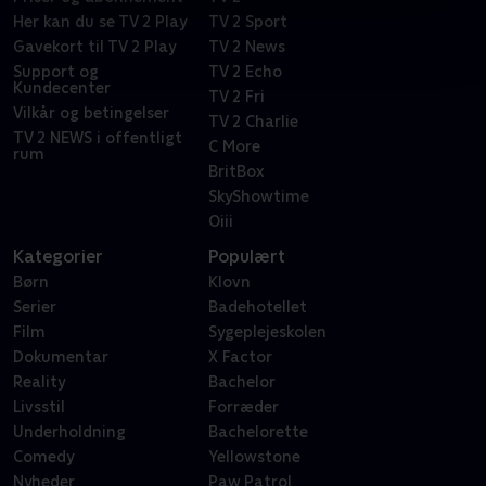
Her kan du se TV 2 Play
TV 2 Sport
Gavekort til TV 2 Play
TV 2 News
Support og
TV 2 Echo
Kundecenter
TV 2 Fri
Vilkår og betingelser
TV 2 Charlie
TV 2 NEWS i offentligt
C More
rum
BritBox
SkyShowtime
Oiii
Kategorier
Populært
Børn
Klovn
Serier
Badehotellet
Film
Sygeplejeskolen
Dokumentar
X Factor
Reality
Bachelor
Livsstil
Forræder
Underholdning
Bachelorette
Comedy
Yellowstone
Nyheder
Paw Patrol