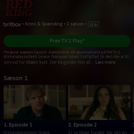
•
Krimi & Spænding
•
1 sæson
•
Prøv TV 2 Play*
*Kræver pakken Favorit. Administrer dit abonnement på Mit TV 2.
Kriminalassistent Grace Narayan bliver forflyttet til den lille ø St.
Jory ud for Wales' kyst. Der begynder hun at
...
Læs mere
Sæson 1
1. Episode 1
2. Episode 2
Kriminalassistent Grace
Et lig bliver fundet. Var det en