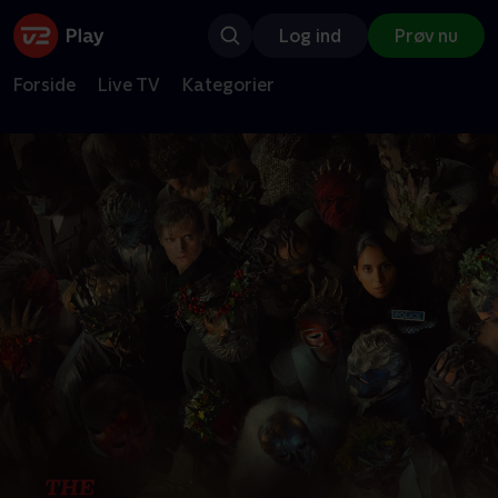
Log ind
Prøv nu
Forside
Live TV
Kategorier