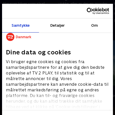
Narayan bliver som straf
ulykke, eller er der en morder
forflyttet til en lille ø. Her
på fri fod på St. Jory? Grace er
opdager hun en forbindelse
overbevist om, at der er noget
mellem en uhyggelig kult og en
uhyggeligt på spil.
18. juni 2025 • 45 min
18. juni 2025 • 44 min
drengs forsvinden.
Samtykke
Detaljer
Om
Andre så også
Dine data og cookies
Vi bruger egne cookies og cookies fra
samarbejdspartnere for at give dig den bedste
oplevelse af TV 2 PLAY, til statistik og til at
målrette annoncer til dig. Vores
samarbejdspartnere kan anvende cookie-data til
målrettet markedsføring på egne og andres
Granite Harbour
Kommissær 
platforme. Du kan til- og fravælge cookies
Krimi & Spænding • 2 sæsoner
Krimi & Spændi
herunder, og du kan altid trække dit samtykke
tilbage ved at klikke på ’Cookie-indstillinger’ i
bunden af siden. Læs mere om hvordan TV 2