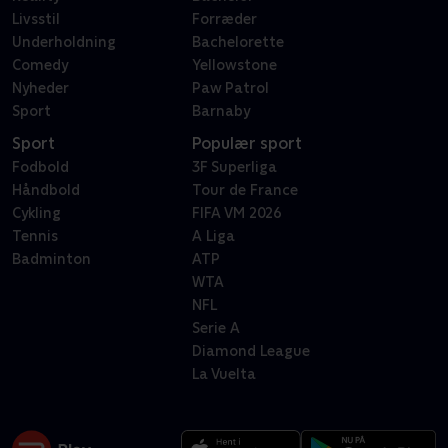
Livsstil
Forræder
Underholdning
Bachelorette
Comedy
Yellowstone
Nyheder
Paw Patrol
Sport
Barnaby
Sport
Populær sport
Fodbold
3F Superliga
Håndbold
Tour de France
Cykling
FIFA VM 2026
Tennis
A Liga
Badminton
ATP
WTA
NFL
Serie A
Diamond League
La Vuelta