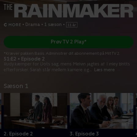
•
Drama
•
1 sæson
•
Prøv TV 2 Play*
*Kræver pakken Basis. Administrer dit abonnement på Mit TV 2.
S1:E2 • Episode 2
Rudy kæmper for Dots sag, mens Melvin jagtes af Tinley Britts
efterforsker. Sarah står mellem karriere og
...
Læs mere
Sæson 1
2. Episode 2
3. Episode 3