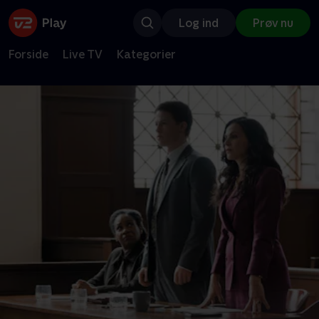
Log ind
Prøv nu
Forside
Live TV
Kategorier