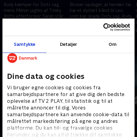
Rudy kæmper for Dots sag,
Bruiser opdager, at hendes far
mens Melvin jagtes af Tinley
har et dystert bånd til Leo,
,
Britts efterforsker. Sarah står
som kan skade Dots sag. Rudy
mellem karriere og kærlighed.
og Deck opsporer Jackie. Rudy
Rudy overværer et voldsomt
løber en risiko og hjælper sin
10. december 2025 • 40 min
10. december 2025 • 40 min
skænderi.
nabo.
Samtykke
Detaljer
Om
Andre så også
Dine data og cookies
Vi bruger egne cookies og cookies fra
samarbejdspartnere for at give dig den bedste
oplevelse af TV 2 PLAY, til statistik og til at
målrette annoncer til dig. Vores
Efterforskningen
Kapringen
samarbejdspartnere kan anvende cookie-data til
Drama • 1 sæsoner
Drama • 1 sæso
målrettet markedsføring på egne og andres
platforme. Du kan til- og fravælge cookies
herunder, og du kan altid trække dit samtykke