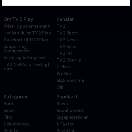
Om TV 2 Play
Kanaler
Priser og abonnement
TV 2
Her kan du se TV 2 Play
TV 2 Sport
Gavekort til TV 2 Play
TV 2 News
Support og
TV 2 Echo
Kundecenter
TV 2 Fri
Vilkår og betingelser
TV 2 Charlie
TV 2 NEWS i offentligt
C More
rum
BritBox
SkyShowtime
Oiii
Kategorier
Populært
Børn
Klovn
Serier
Badehotellet
Film
Sygeplejeskolen
Dokumentar
X Factor
Reality
Bachelor