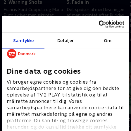
2. Warning Shots
3. Fade In
Francis Ford Coppola og Mario
Det spidser til med leveringen
Puzo skriver manuskriptet,
af manuskriptet efter Ruddys
mens Al Ruddys og Bettye
møde med Colombo. Evans
McCartts liste over
kommer på dybt vand hos Golf
modstandere af filmen vokser.
& Western-direktøren Charlie
29. april 2022 • 52 min
29. april 2022 • 51 min
Bluhdorn.
Samtykke
Detaljer
Om
Andre så også
Dine data og cookies
Vi bruger egne cookies og cookies fra
samarbejdspartnere for at give dig den bedste
oplevelse af TV 2 PLAY, til statistik og til at
målrette annoncer til dig. Vores
samarbejdspartnere kan anvende cookie-data til
målrettet markedsføring på egne og andres
Happy fucking Pride
Fake Patient
platforme. Du kan til- og fravælge cookies
Drama • 1 sæsoner
Drama • 1 sæso
herunder, og du kan altid trække dit samtykke