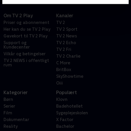
Om TV 2 Play
Kanaler
Priser og abonnement
TV 2
Her kan du se TV 2 Play
TV 2 Sport
Gavekort til TV 2 Play
TV 2 News
Support og
TV 2 Echo
Kundecenter
TV 2 Fri
Vilkår og betingelser
TV 2 Charlie
TV 2 NEWS i offentligt
C More
rum
BritBox
SkyShowtime
Oiii
Kategorier
Populært
Børn
Klovn
Serier
Badehotellet
Film
Sygeplejeskolen
Dokumentar
X Factor
Reality
Bachelor