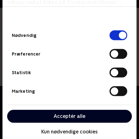
tilbage ved at klikke på ’Cookie-indstillinger’ i
bunden af siden. Læs mere om hvordan TV 2
behandler dine oplysninger i
TV 2s privatlivspolitik
.
Samtykkevalg
Nødvendig
Præferencer
Statistik
Marketing
Om The Offer
Følg producer Al Ruddys kamp i skabelsen af det
filmiske mesterværk 'The Godfather', der blev
Acceptér alle
besværliggjort af en kompliceret produktion, politik
samt trusler på livet fra den virkelige mafia.
Kun nødvendige cookies