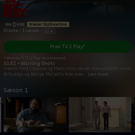
Kræver SkyShowtime
Drama
•
1 sæson
•
Prøv TV 2 Play*
*tilkøbes til TV 2 Play abonnement
S1:E2 • Warning Shots
Francis Ford Coppola og Mario Puzo skriver manuskriptet, mens
Al Ruddys og Bettye McCartts liste over
...
Læs mere
Sæson 1