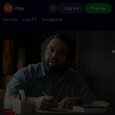
Log ind
Prøv nu
Forside
Live TV
Kategorier