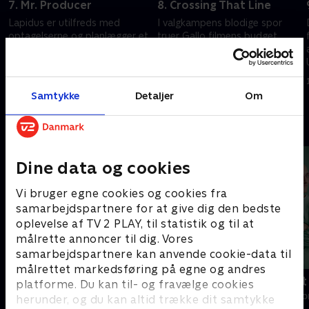
7. Mr. Producer
8. Crossing That Line
Lapidus er utilfreds med
I valgkampens blodige spor
optagelserne og planlægger et
truer Gallo filmens budget,
kup. Ruddy lægger en plan, der
mens Ruddy forsøger at
skal redde Coppolas og
beskytte finansieringen. Evans'
Pacinos job. Gambino betvivler
ægteskab går i opløsning.
27. maj 2022 • 45 min
3. juni 2022 • 47 min
Colombos lederskab.
Samtykke
Detaljer
Om
Andre så også
Dine data og cookies
Vi bruger egne cookies og cookies fra
samarbejdspartnere for at give dig den bedste
oplevelse af TV 2 PLAY, til statistik og til at
målrette annoncer til dig. Vores
samarbejdspartnere kan anvende cookie-data til
målrettet markedsføring på egne og andres
Happy fucking Pride
Fake Patient
platforme. Du kan til- og fravælge cookies
Drama • 1 sæsoner
Drama • 1 sæso
herunder, og du kan altid trække dit samtykke