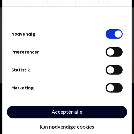
tilbage ved at klikke på ’Cookie-indstillinger’ i
bunden af siden. Læs mere om hvordan TV 2
behandler dine oplysninger i
TV 2s privatlivspolitik
.
Samtykkevalg
Nødvendig
Præferencer
Statistik
Marketing
Om The Offer
Følg producer Al Ruddys kamp i skabelsen af det
filmiske mesterværk 'The Godfather', der blev
Acceptér alle
besværliggjort af en kompliceret produktion, politik
samt trusler på livet fra den virkelige mafia.
Kun nødvendige cookies