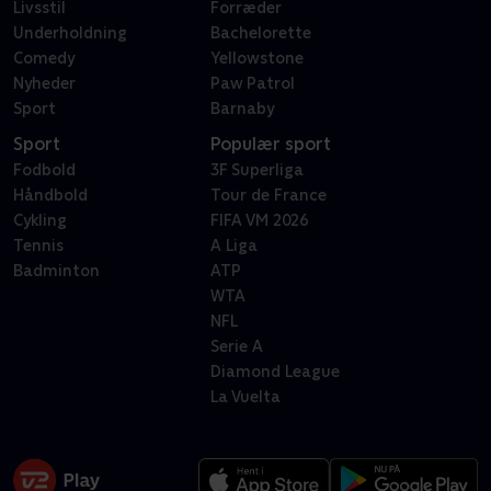
Livsstil
Forræder
Underholdning
Bachelorette
Comedy
Yellowstone
Nyheder
Paw Patrol
Sport
Barnaby
Sport
Populær sport
Fodbold
3F Superliga
Håndbold
Tour de France
Cykling
FIFA VM 2026
Tennis
A Liga
Badminton
ATP
WTA
NFL
Serie A
Diamond League
La Vuelta