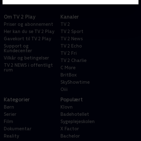
Om TV 2 Play
Kanaler
Priser og abonnement
TV 2
Her kan du se TV 2 Play
TV 2 Sport
Gavekort til TV 2 Play
TV 2 News
Support og
TV 2 Echo
Kundecenter
TV 2 Fri
Vilkår og betingelser
TV 2 Charlie
TV 2 NEWS i offentligt
C More
rum
BritBox
SkyShowtime
Oiii
Kategorier
Populært
Børn
Klovn
Serier
Badehotellet
Film
Sygeplejeskolen
Dokumentar
X Factor
Reality
Bachelor