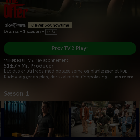
Kræver SkyShowtime
Drama
•
1 sæson
•
Prøv TV 2 Play*
*tilkøbes til TV 2 Play abonnement
S1:E7 • Mr. Producer
Lapidus er utilfreds med optagelserne og planlægger et kup.
Ruddy lægger en plan, der skal redde Coppolas og
...
Læs mere
Sæson 1