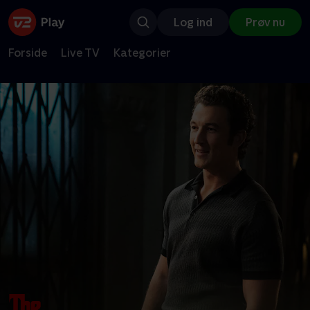
Log ind
Prøv nu
Forside
Live TV
Kategorier