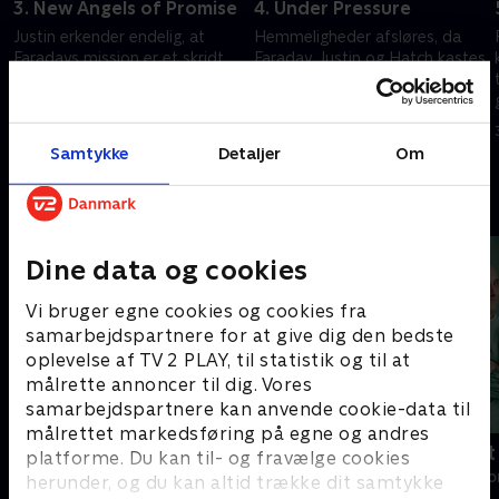
3. New Angels of Promise
4. Under Pressure
Justin erkender endelig, at
Hemmeligheder afsløres, da
Faradays mission er et skridt
Faraday, Justin og Hatch kastes
mod at opnå hendes egen
ind i den nådesløse big tech-
opgivne drøm. En analytiker
branche. Hatch og hans søster
,
slutter sig til dem, og de tager
finder sammen igen efter flere
9. maj 2022 • 54 min
16. maj 2022 • 54 min
på en rejse.
år.
Samtykke
Detaljer
Om
Andre så også
Dine data og cookies
Vi bruger egne cookies og cookies fra
samarbejdspartnere for at give dig den bedste
oplevelse af TV 2 PLAY, til statistik og til at
målrette annoncer til dig. Vores
samarbejdspartnere kan anvende cookie-data til
målrettet markedsføring på egne og andres
Happy fucking Pride
Fake Patient
platforme. Du kan til- og fravælge cookies
Drama • 1 sæsoner
Drama • 1 sæso
herunder, og du kan altid trække dit samtykke