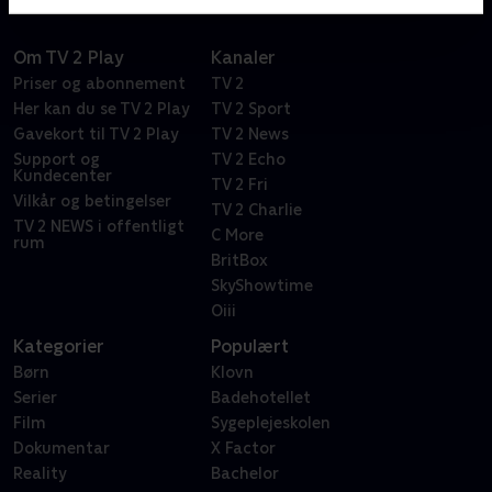
Om TV 2 Play
Kanaler
Priser og abonnement
TV 2
Her kan du se TV 2 Play
TV 2 Sport
Gavekort til TV 2 Play
TV 2 News
Support og
TV 2 Echo
Kundecenter
TV 2 Fri
Vilkår og betingelser
TV 2 Charlie
TV 2 NEWS i offentligt
C More
rum
BritBox
SkyShowtime
Oiii
Kategorier
Populært
Børn
Klovn
Serier
Badehotellet
Film
Sygeplejeskolen
Dokumentar
X Factor
Reality
Bachelor