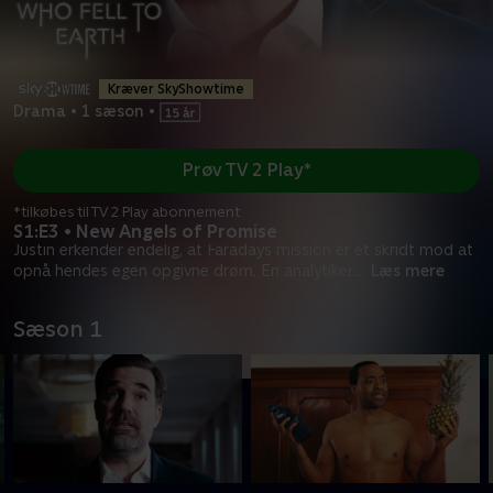
Kræver SkyShowtime
Drama
•
1 sæson
•
Prøv TV 2 Play*
*tilkøbes til TV 2 Play abonnement
S1:E3 • New Angels of Promise
Justin erkender endelig, at Faradays mission er et skridt mod at
opnå hendes egen opgivne drøm. En analytiker
...
Læs mere
Sæson 1