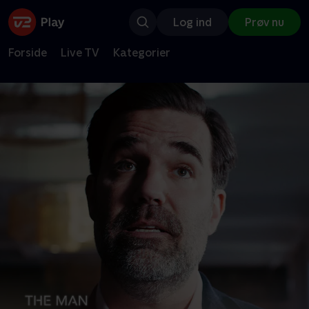
Log ind
Prøv nu
Forside
Live TV
Kategorier