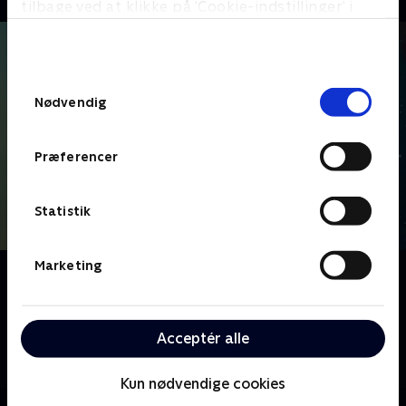
tilbage ved at klikke på ’Cookie-indstillinger’ i
bunden af siden. Læs mere om hvordan TV 2
behandler dine oplysninger i
TV 2s privatlivspolitik
.
Samtykkevalg
Nødvendig
Præferencer
Statistik
Marketing
Om The Man Who Fell To Earth
En rummand kommer til Jorden med en mission: at
lære at blive menneske og finde kvinden, der kan
Acceptér alle
hjælpe med at redde hans art. Sammen finder de ud
af, at for at redde hans verden skal de redde vores.
Kun nødvendige cookies