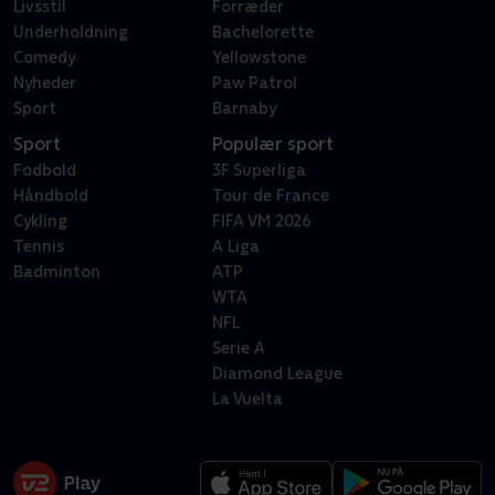
Livsstil
Forræder
Underholdning
Bachelorette
Comedy
Yellowstone
Nyheder
Paw Patrol
Sport
Barnaby
Sport
Populær sport
Fodbold
3F Superliga
Håndbold
Tour de France
Cykling
FIFA VM 2026
Tennis
A Liga
Badminton
ATP
WTA
NFL
Serie A
Diamond League
La Vuelta