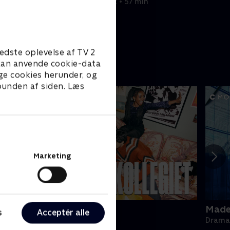
4. juli 2022 • 57 min
edste oplevelse af TV 2
e kan anvende cookie-data
ge cookies herunder, og
 bunden af siden. Læs
Marketing
ollegiet
Made 
s
Acceptér alle
rama • 1 sæsoner
Drama 