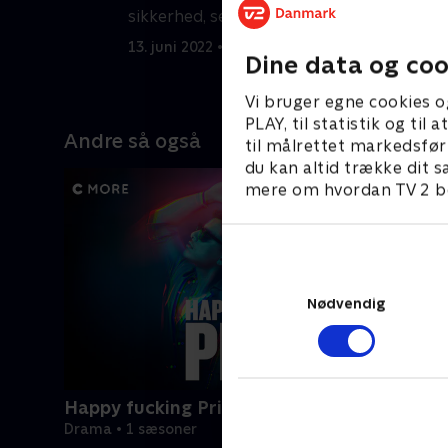
e
sikkerhed, selvom Justins tro på
i
Faraday trues.
13. juni 2022 • 54 min
Dine data og coo
2
Vi bruger egne cookies o
PLAY, til statistik og ti
Andre så også
til målrettet markedsfør
du kan altid trække dit s
mere om hvordan TV 2 be
Nødvendig
Happy fucking Pride
Drama • 1 sæsoner