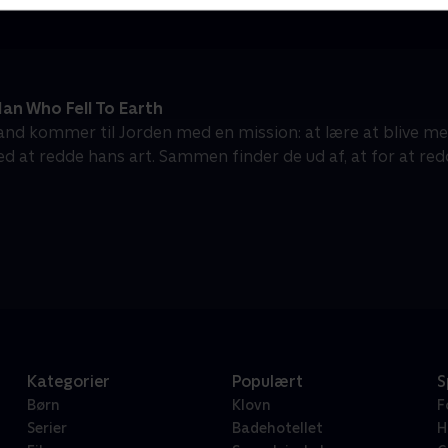
an Who Fell To Earth
d kommer til Jorden med en mission: at lære at blive me
d at redde hans art. Sammen finder de ud af, at for at red
Kategorier
Populært
S
Børn
Klovn
F
Serier
Badehotellet
H