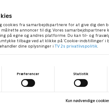
r besat af at afsløre Faradays sande
27. juni 2022 • 52 min
dentitet.
kies
0. juni 2022 • 56 min
g cookies fra samarbejdspartnere for at give dig den b
l at målrette annoncer til dig. Vores samarbejdspartner
ing på egne og andres platforme. Du kan til- og fravæl
amtykke tilbage ved at klikke på ’Cookie-indstillinger’ i
handler dine oplysninger i
TV 2s privatlivspolitik
.
Samtykkevalg
Præferencer
Statistik
Fake Patient
K
Kun nødvendige cookie
Drama • 1 sæsoner
D