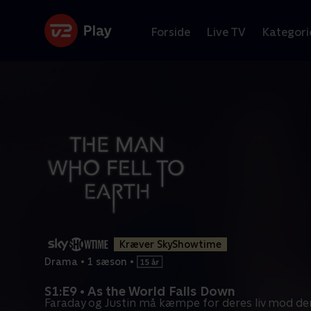
Forside
Live TV
Kategori
Kræver SkyShowtime
Drama
•
1 sæson
•
S1:E9 • As the World Falls Down
Faraday og Justin må kæmpe for deres liv mod d