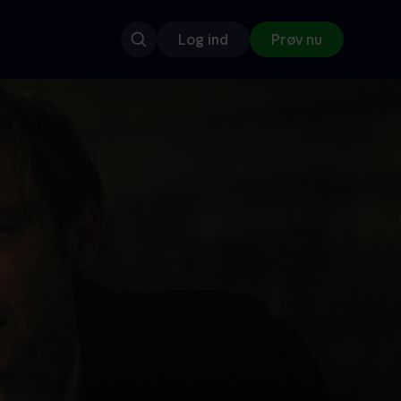
Log ind
Prøv nu