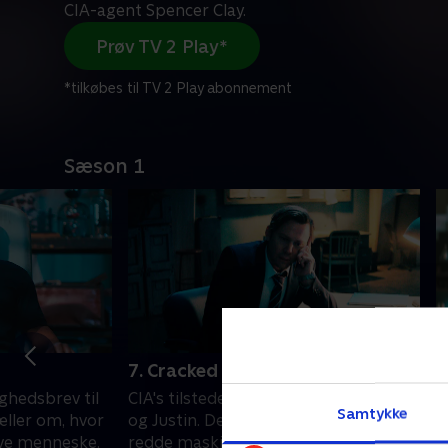
CIA-agent Spencer Clay.
Prøv TV 2 Play*
*tilkøbes til TV 2 Play abonnement
Sæson 1
7. Cracked Actor
8
H
ighedsbrev til
CIA's tilstedeværelse slider på Faraday
Samtykke
E
æller om, hvor
og Justin. De lægger en plan for at
h
ive menneske.
redde maskinen og familiens