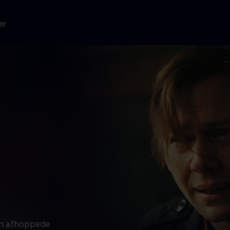
er
en afhoppede