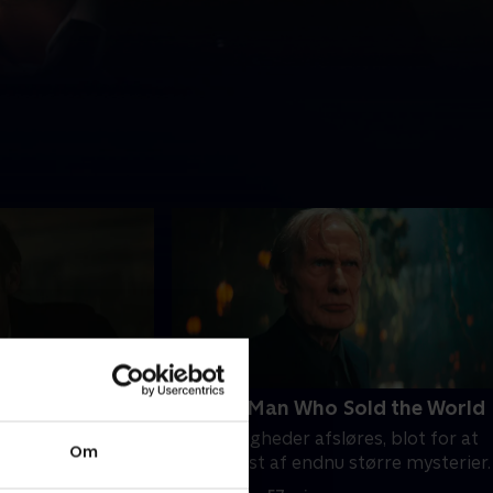
Falls Down
10. The Man Who Sold the World
må kæmpe for
Hemmeligheder afsløres, blot for at
Om
afhoppede CIA-
blive afløst af endnu større mysterier.