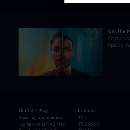
Om The M
En rumman
hjælpe me
Om TV 2 Play
Kanaler
Priser og abonnement
TV 2
Her kan du se TV 2 Play
TV 2 Sport