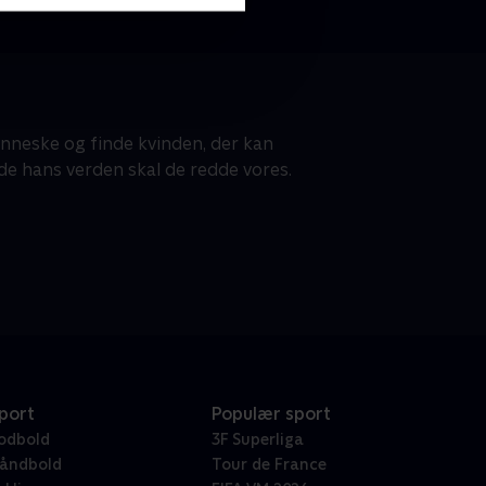
nneske og finde kvinden, der kan
de hans verden skal de redde vores.
port
Populær sport
odbold
3F Superliga
åndbold
Tour de France