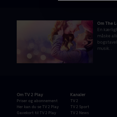
Om The L
En kærlig
måske all
bogstavel
musik. .
Om TV 2 Play
Kanaler
Priser og abonnement
TV 2
Her kan du se TV 2 Play
TV 2 Sport
Gavekort til TV 2 Play
TV 2 News