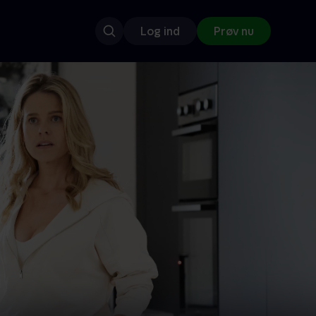
Log ind
Prøv nu