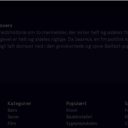
overs
hedshistorie om to mennesker, der virker helt og aldeles 
igevel er helt og aldeles rigtige. Da Seamus, en fin politi
igt talt dumper ned i den grovkornede og sjove Belfast-pi
Kategorier
Populært
S
Børn
Klovn
F
Serier
Badehotellet
H
Film
Sygeplejeskolen
C