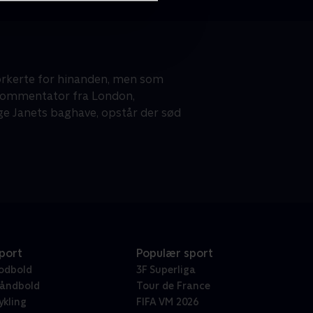
forkerte for hinanden, men som
sk kommentator fra London,
ge Janets baghave, opstår der sød
port
Populær sport
odbold
3F Superliga
åndbold
Tour de France
ykling
FIFA VM 2026