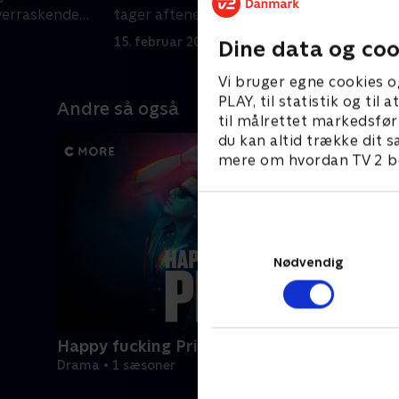
verraskende
tager aftenen en uventet og
u
ubehagelig drejning
15. februar 2024 • 26 min
2
Dine data og coo
Vi bruger egne cookies o
PLAY, til statistik og ti
Andre så også
til målrettet markedsfør
du kan altid trække dit s
mere om hvordan TV 2 be
Nødvendig
Happy fucking Pride
Drama • 1 sæsoner