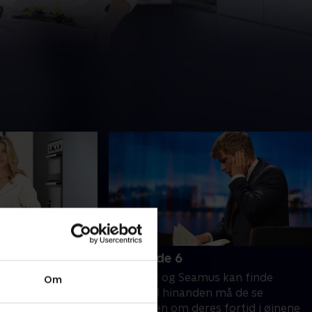
6. Episode 6
on for første
Før Janet og Seamus kan finde
Om
sammen med
tilbage til hinanden må de se
er hurtigt klart,
sandheden om deres fortid i øjnene