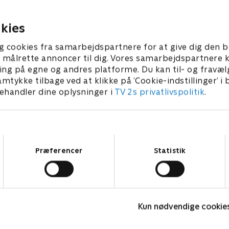
ventet følelsesmæssig drejning
at hun ikke er den e
hemmeligheder
2. februar 2024 • 27 min
29. februar 2024 • 23
kies
g cookies fra samarbejdspartnere for at give dig den b
l at målrette annoncer til dig. Vores samarbejdspartner
ing på egne og andres platforme. Du kan til- og fravæl
amtykke tilbage ved at klikke på ’Cookie-indstillinger’ i
handler dine oplysninger i
TV 2s privatlivspolitik
.
Samtykkevalg
Præferencer
Statistik
Fake Patient
K
Kun nødvendige cookie
Drama • 1 sæsoner
D