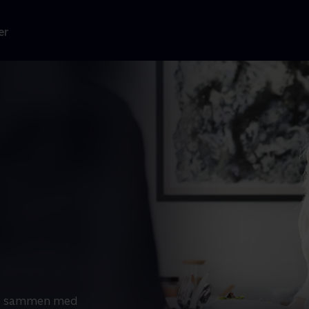
er
ære sammen med