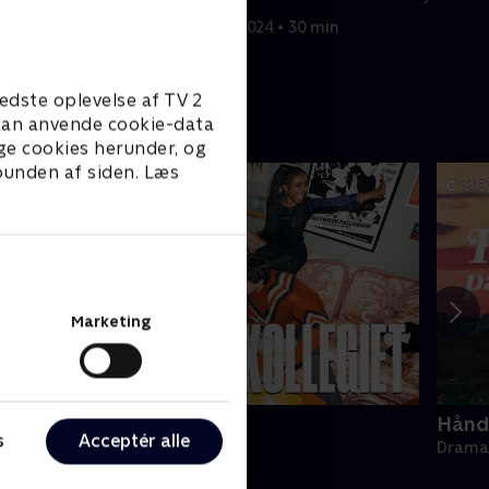
neste, der har
7. marts 2024 • 30 min
 min
edste oplevelse af TV 2
e kan anvende cookie-data
ge cookies herunder, og
 bunden af siden. Læs
Marketing
ollegiet
Hånde
s
Acceptér alle
rama • 1 sæsoner
Drama 