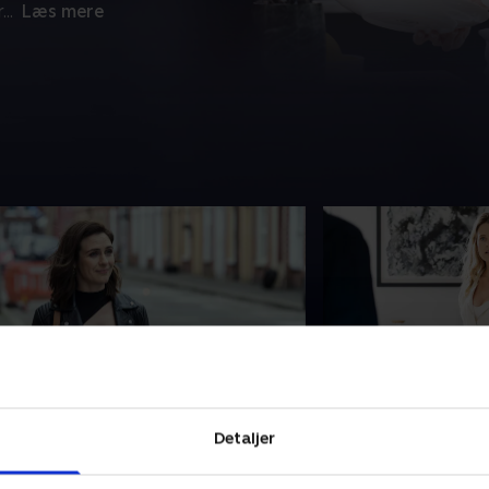
r
...
Læs mere
. Episode 4
5. Episode 5
anet tager Seamus med hjem for at
Janet besøger Lond
Detaljer
e kan have en fantastisk nat
gang for at være 
ammen, men tingene tager en
Seamus, men det bliv