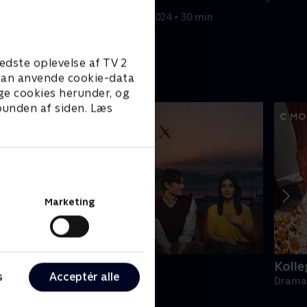
neste, der har
7. marts 2024 • 30 min
 min
edste oplevelse af TV 2
e kan anvende cookie-data
ge cookies herunder, og
 bunden af siden. Læs
Marketing
ånden på hjertet
Kolle
s
Acceptér alle
rama • 1 sæsoner
Drama 