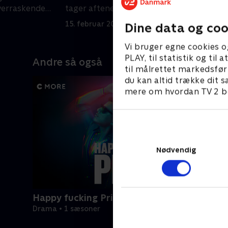
verraskende
tager aftenen en uventet og
u
ubehagelig drejning
15. februar 2024 • 26 min
2
Dine data og coo
Vi bruger egne cookies o
PLAY, til statistik og ti
Andre så også
til målrettet markedsfør
du kan altid trække dit s
mere om hvordan TV 2 be
Nødvendig
Happy fucking Pride
Drama • 1 sæsoner