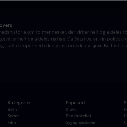
overs
hedshistorie om to mennesker, der virker helt og aldeles 
igevel er helt og aldeles rigtige. Da Seamus, en fin politi
igt talt dumper ned i den grovkornede og sjove Belfast-pi
Kategorier
Populært
S
Børn
Klovn
F
Serier
Badehotellet
H
Film
Sygeplejeskolen
C