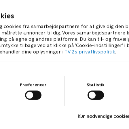
ventet følelsesmæssig drejning
at hun ikke er den e
hemmeligheder
2. februar 2024 • 27 min
29. februar 2024 • 23
kies
g cookies fra samarbejdspartnere for at give dig den b
l at målrette annoncer til dig. Vores samarbejdspartner
ing på egne og andres platforme. Du kan til- og fravæl
amtykke tilbage ved at klikke på ’Cookie-indstillinger’ i
handler dine oplysninger i
TV 2s privatlivspolitik
.
Samtykkevalg
Præferencer
Statistik
Fake Patient
H
Kun nødvendige cookie
Drama • 1 sæsoner
D