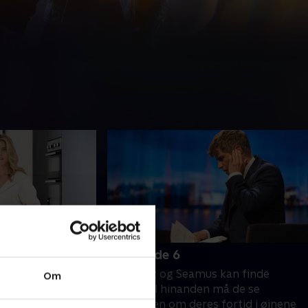
6. Episode 6
on for første
Før Janet og Seamus kan finde
Om
sammen med
tilbage til hinanden må de se
er hurtigt klart,
sandheden om deres fortid i øjnene