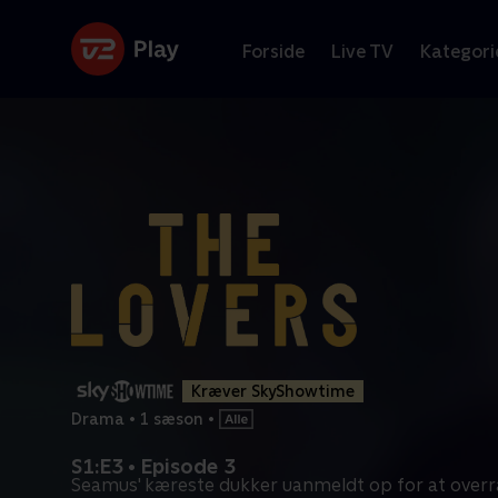
Forside
Live TV
Kategori
Kræver SkyShowtime
Drama
•
1 sæson
•
S1:E3 • Episode 3
Seamus' kæreste dukker uanmeldt op for at over