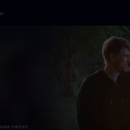
er
raske med en