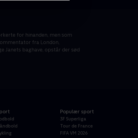
forkerte for hinanden, men som
sk kommentator fra London,
ge Janets baghave, opstår der sød
port
Populær sport
odbold
3F Superliga
åndbold
Tour de France
ykling
FIFA VM 2026