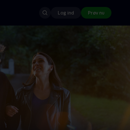
Log ind
Prøv nu