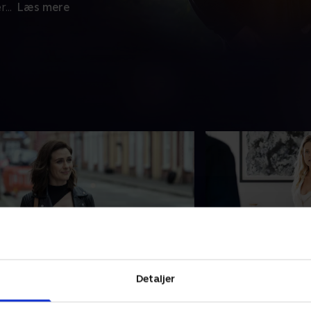
er
...
Læs mere
. Episode 4
5. Episode 5
anet tager Seamus med hjem for at
Janet besøger Lond
Detaljer
e kan have en fantastisk nat
gang for at være 
ammen, men tingene tager en
Seamus, men det bliv