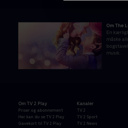
Om The L
En kærlig
måske all
bogstavel
musik. .
Om TV 2 Play
Kanaler
Priser og abonnement
TV 2
Her kan du se TV 2 Play
TV 2 Sport
Gavekort til TV 2 Play
TV 2 News