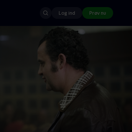
Log ind
Prøv nu