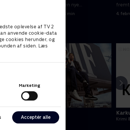
er som
dukker op som den nye
fremti
hovedmistænkte
28. januar 2024 • 48 min
4. feb
edste oplevelse af TV 2
e kan anvende cookie-data
ge cookies herunder, og
 bunden af siden. Læs
Marketing
BMF
Karku
s
Acceptér alle
rimi & Spænding • 3 sæsoner
Krimi 