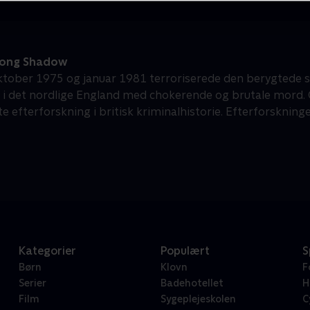
Long Shadow
tober 1975 og januar 1981 terroriserede den berygtede s
 i det nordlige England med chokerende og brutale mord. O
e efterforskning i britisk kriminalhistorie. Efterforskning
Kategorier
Populært
S
Børn
Klovn
F
Serier
Badehotellet
H
Film
Sygeplejeskolen
C