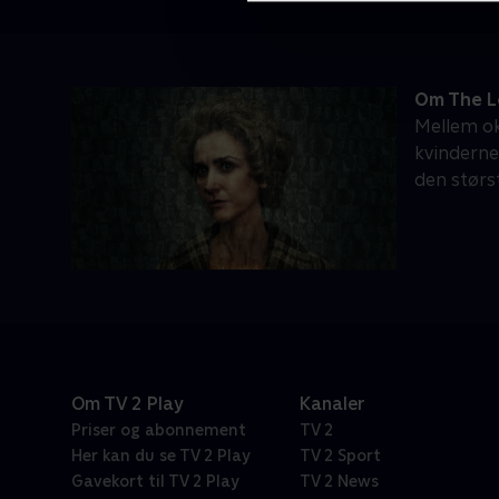
Om The 
Mellem ok
kvinderne
den størst
Om TV 2 Play
Kanaler
Priser og abonnement
TV 2
Her kan du se TV 2 Play
TV 2 Sport
Gavekort til TV 2 Play
TV 2 News