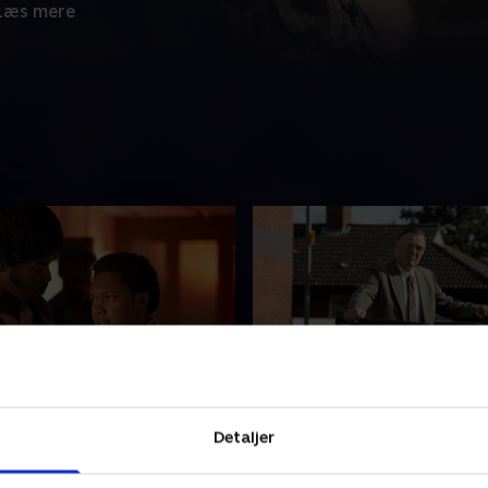
Læs mere
de 2
3. Episode 3
gtelige mord i Yorkshire
Mordene breder sig til et n
Detaljer
ntal og ser ud til at være
og i et ekstremt risikabelt 
 til hinanden, overvejer
at lokke morderen frem, gå