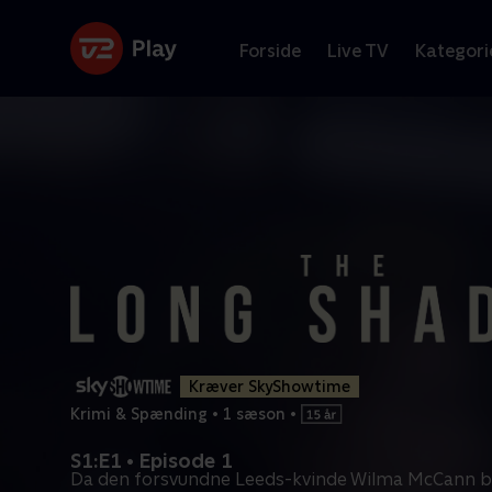
Forside
Live TV
Kategori
Kræver SkyShowtime
Krimi & Spænding
•
1 sæson
•
S1:E1 • Episode 1
Da den forsvundne Leeds-kvinde Wilma McCann bl