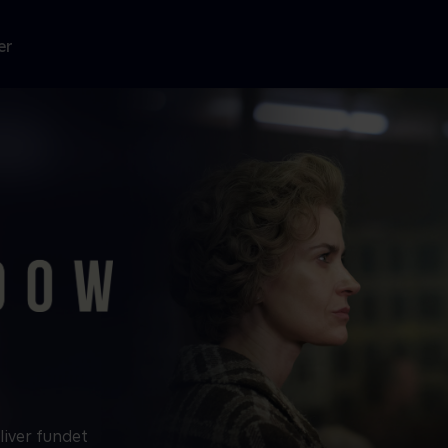
er
iver fundet