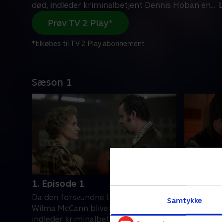
død, indleder kriminalbetjent Dennis Hoban en
...
Prøv TV 2 Play*
*tilkøbes til TV 2 Play abonnement
Sæson 1
1. Episode 1
2. Episo
Da den forsvundne Leeds-kvinde
Da de fry
Samtykke
Wilma McCann bliver fundet død,
stiger i a
indleder kriminalbetjent Dennis
forbundet