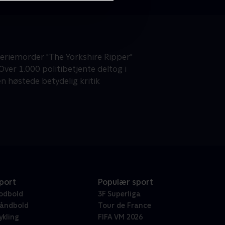
eriemorder "The Yorkshire Ripper"
ver 1.000 politibetjente deltog i
en høstede betydelig kritik
port
Populær sport
odbold
3F Superliga
åndbold
Tour de France
ykling
FIFA VM 2026