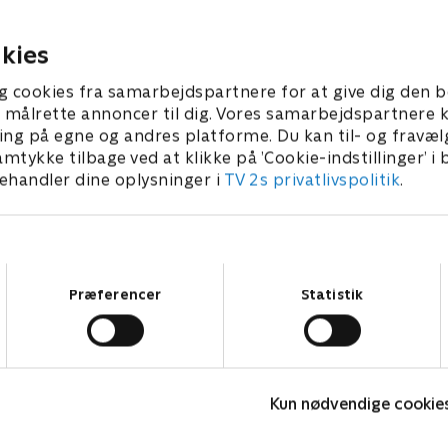
om en mulig seriemorder står
kvindelig betjent undercov
sexarbejder
 2024 • 48 min
21. januar 2024 • 48 min
kies
g cookies fra samarbejdspartnere for at give dig den b
l at målrette annoncer til dig. Vores samarbejdspartner
ing på egne og andres platforme. Du kan til- og fravæl
amtykke tilbage ved at klikke på ’Cookie-indstillinger’ i
handler dine oplysninger i
TV 2s privatlivspolitik
.
Samtykkevalg
Præferencer
Statistik
The Au Pair
Kun nødvendige cookie
Krimi & Spænding • 1 sæsoner
K