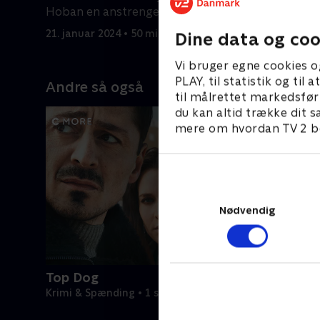
Hoban en anstrengende jagt på
politiet 
hendes morder
bag
21. januar 2024 • 50 min
21. januar
Dine data og coo
Vi bruger egne cookies o
PLAY, til statistik og ti
Andre så også
til målrettet markedsfør
du kan altid trække dit s
mere om hvordan TV 2 be
Nødvendig
Top Dog
Krimi & Spænding • 1 sæsoner