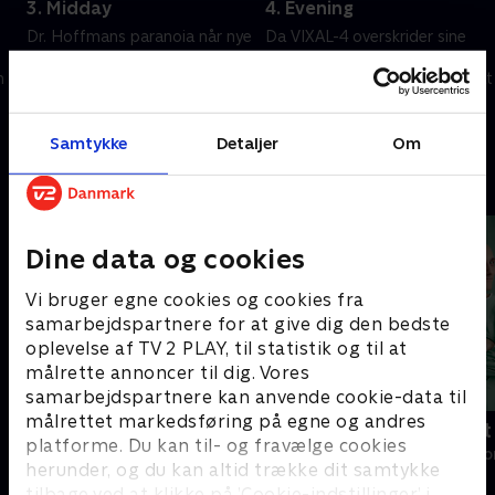
3. Midday
4. Evening
Dr. Hoffmans paranoia når nye
Da VIXAL-4 overskrider sine
højder, da hans ubudne gæst
programmeringsgrænser,
n
vender tilbage med
kæmper Dr. Hoffman desperat
foruroligende oplysninger.
mod tiden.
20. september 2022 • 43 min
20. september 2022 • 45 min
Samtykke
Detaljer
Om
Andre så også
Dine data og cookies
Vi bruger egne cookies og cookies fra
samarbejdspartnere for at give dig den bedste
oplevelse af TV 2 PLAY, til statistik og til at
målrette annoncer til dig. Vores
samarbejdspartnere kan anvende cookie-data til
målrettet markedsføring på egne og andres
Happy fucking Pride
Fake Patient
platforme. Du kan til- og fravælge cookies
Drama • 1 sæsoner
Drama • 1 sæso
herunder, og du kan altid trække dit samtykke
tilbage ved at klikke på ’Cookie-indstillinger’ i