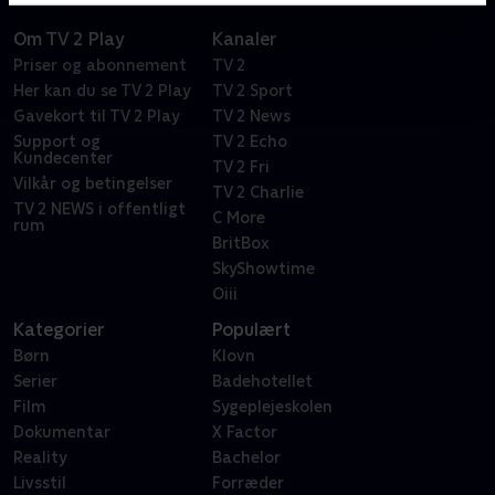
Om TV 2 Play
Kanaler
Priser og abonnement
TV 2
Her kan du se TV 2 Play
TV 2 Sport
Gavekort til TV 2 Play
TV 2 News
Support og
TV 2 Echo
Kundecenter
TV 2 Fri
Vilkår og betingelser
TV 2 Charlie
TV 2 NEWS i offentligt
C More
rum
BritBox
SkyShowtime
Oiii
Kategorier
Populært
Børn
Klovn
Serier
Badehotellet
Film
Sygeplejeskolen
Dokumentar
X Factor
Reality
Bachelor
Livsstil
Forræder