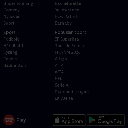
Underholdning
Bachelorette
Comedy
Yellowstone
Nyheder
Paw Patrol
Sport
Barnaby
Sport
Populær sport
Fodbold
3F Superliga
Håndbold
Tour de France
Cykling
FIFA VM 2026
Tennis
A Liga
Badminton
ATP
WTA
NFL
Serie A
Diamond League
La Vuelta