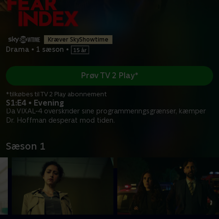
Kræver SkyShowtime
Drama
•
1 sæson
•
Prøv TV 2 Play*
*tilkøbes til TV 2 Play abonnement
S1:E4 • Evening
Da VIXAL-4 overskrider sine programmeringsgrænser, kæmper
Dr. Hoffman desperat mod tiden.
Sæson 1