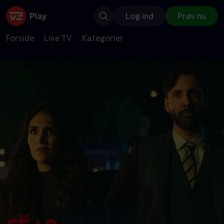
Log ind
Prøv nu
Forside
Live TV
Kategorier