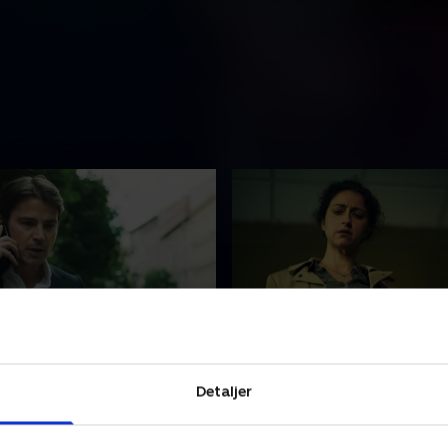
ng
3. Midday
4 udnytter katastrofen,
Dr. Hoffmans paranoia når 
Detaljer
Dr. Hoffman at tvivle på sin
højder, da hans ubudne gæs
tilstand.
tilbage med foruroligende
oplysninger.