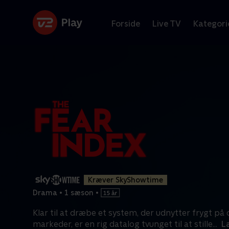
Forside
Live TV
Kategori
Kræver SkyShowtime
Drama
•
1 sæson
•
Klar til at dræbe et system, der udnytter frygt på d
markeder, er en rig datalog tvunget til at stille
...
L