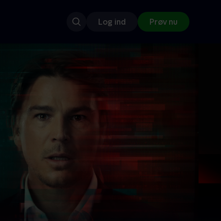
Log ind
Prøv nu