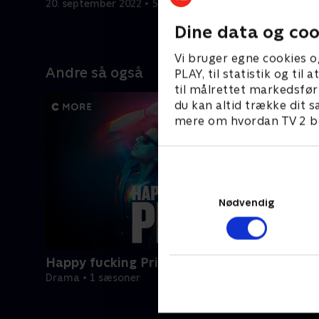
20. september 2022 • 50 min
20. septem
Dine data og coo
Vi bruger egne cookies o
Andre så også
PLAY, til statistik og ti
til målrettet markedsfør
du kan altid trække dit s
mere om hvordan TV 2 be
Nødvendig
Happy fucking Pride
Drama • 1 sæsoner