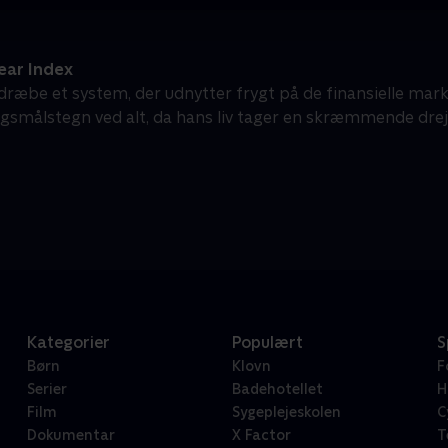
ear Index
t dræbe et system, der udnytter frygt på de finansielle marke
ørgsmålstegn ved alt, da hans liv tager en skræmmende drejn
Kategorier
Populært
S
Børn
Klovn
F
Serier
Badehotellet
H
Film
Sygeplejeskolen
C
Dokumentar
X Factor
T