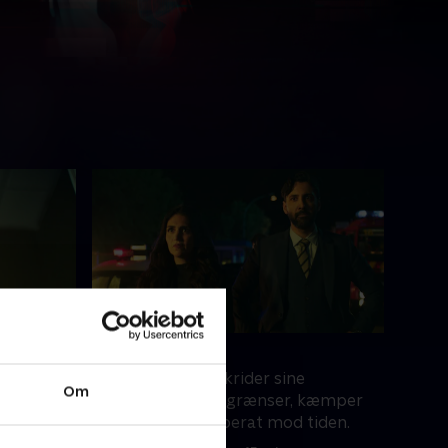
4. Evening
nye
Da VIXAL-4 overskrider sine
Om
t vender
programmeringsgrænser, kæmper
Dr. Hoffman desperat mod tiden.