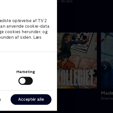
20. september 2022 • 45 min
edste oplevelse af TV 2
e kan anvende cookie-data
ge cookies herunder, og
 bunden af siden. Læs
Marketing
ollegiet
Made 
rama • 1 sæsoner
Drama 
s
Acceptér alle