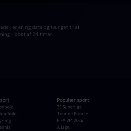
der, er en rig datalog tvunget til at
ing i løbet af 24 timer.
port
Populær sport
odbold
3F Superliga
åndbold
Tour de France
ykling
FIFA VM 2026
ennis
A Liga