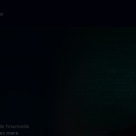
er
e finansielle
æs mere