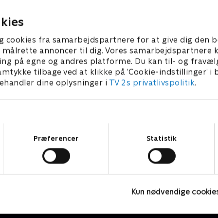
ber 2022 • 43 min
20. september 2022 • 43 min
kies
g cookies fra samarbejdspartnere for at give dig den b
l at målrette annoncer til dig. Vores samarbejdspartner
ing på egne og andres platforme. Du kan til- og fravæl
amtykke tilbage ved at klikke på ’Cookie-indstillinger’ i
handler dine oplysninger i
TV 2s privatlivspolitik
.
Samtykkevalg
Præferencer
Statistik
Fake Patient
K
Drama • 1 sæsoner
D
Kun nødvendige cookie