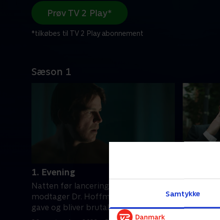
Prøv TV 2 Play*
*tilkøbes til TV 2 Play abonnement
Sæson 1
1. Evening
2. Morni
Natten før lanceringen af VIXAL-4
Da VIXAL-
Samtykke
modtager Dr. Hoffman en anonym
begynder 
gave og bliver brutalt overfaldet.
egen sinds