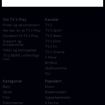
Om TV 2 Play
Kanaler
Priser og abonnement
TV 2
Her kan du se TV 2 Play
TV 2 Sport
Gavekort til TV 2 Play
TV 2 News
Support og
TV 2 Echo
Kundecenter
TV 2 Fri
Vilkår og betingelser
TV 2 Charlie
TV 2 NEWS i offentligt
C More
rum
BritBox
SkyShowtime
Oiii
Kategorier
Populært
Børn
Klovn
Serier
Badehotellet
Film
Sygeplejeskolen
Dokumentar
X Factor