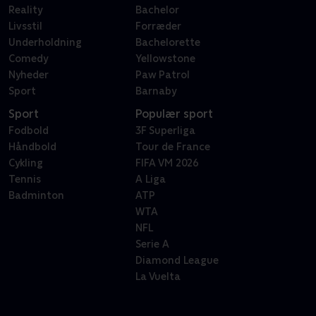
Reality
Bachelor
Livsstil
Forræder
Underholdning
Bachelorette
Comedy
Yellowstone
Nyheder
Paw Patrol
Sport
Barnaby
Sport
Populær sport
Fodbold
3F Superliga
Håndbold
Tour de France
Cykling
FIFA VM 2026
Tennis
A Liga
Badminton
ATP
WTA
NFL
Serie A
Diamond League
La Vuelta