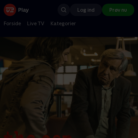
Log ind
Prøv nu
Forside
Live TV
Kategorier