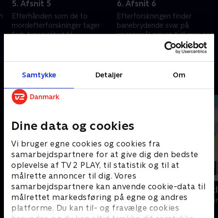
5. Afsnit 5
6. Afsnit 6
m
Efterhånden som de to
Efterforskningen finder
mordefterforskninger tager
banebrydende svar på
fart, tyer politiet til
spørgsmål om en tidligere sag.
utraditionelle metoder og
13. november 2025 • 45 min
afhører adskillige vidner.
6. november 2025 • 46 min
Samtykke
Detaljer
Om
Andre så også
Dine data og cookies
Vi bruger egne cookies og cookies fra
samarbejdspartnere for at give dig den bedste
oplevelse af TV 2 PLAY, til statistik og til at
målrette annoncer til dig. Vores
samarbejdspartnere kan anvende cookie-data til
Gerningsstedet - Tatort
Mord i Auck
målrettet markedsføring på egne og andres
Krimi & Spænding • 1 sæsoner
Krimi & Spændi
platforme. Du kan til- og fravælge cookies