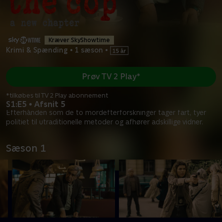
Kræver SkyShowtime
Krimi & Spænding
•
1 sæson
•
Prøv TV 2 Play*
*tilkøbes til TV 2 Play abonnement
S1:E5 • Afsnit 5
Efterhånden som de to mordefterforskninger tager fart, tyer
politiet til utraditionelle metoder og afhører adskillige vidner.
Sæson 1