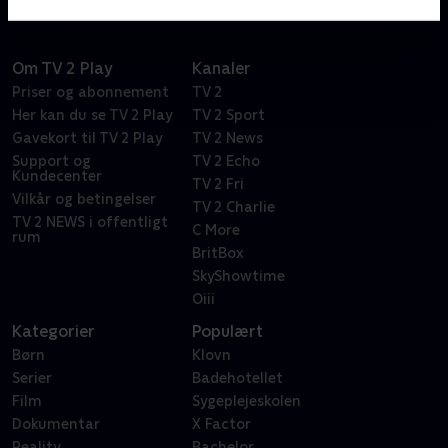
Om TV 2 Play
Kanaler
Priser og abonnement
TV 2
Her kan du se TV 2 Play
TV 2 Sport
Gavekort til TV 2 Play
TV 2 News
Support og
TV 2 Echo
Kundecenter
TV 2 Fri
Vilkår og betingelser
TV 2 Charlie
TV 2 NEWS i offentligt
C More
rum
BritBox
SkyShowtime
Oiii
Kategorier
Populært
Børn
Klovn
Serier
Badehotellet
Film
Sygeplejeskolen
Dokumentar
X Factor
Reality
Bachelor