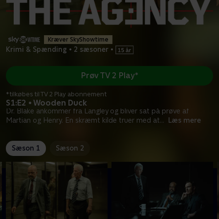
Kræver SkyShowtime
Krimi & Spænding
•
2 sæsoner
•
Prøv TV 2 Play*
*tilkøbes til TV 2 Play abonnement
S1:E2 • Wooden Duck
Dr. Blake ankommer fra Langley og bliver sat på prøve af
Martian og Henry. En skræmt kilde truer med at
...
Læs mere
Sæson 1
Sæson 2