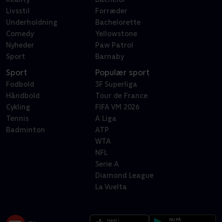
Livsstil
Forræder
Underholdning
Bachelorette
Comedy
Yellowstone
Nyheder
Paw Patrol
Sport
Barnaby
Sport
Populær sport
Fodbold
3F Superliga
Håndbold
Tour de France
Cykling
FIFA VM 2026
Tennis
A Liga
Badminton
ATP
WTA
NFL
Serie A
Diamond League
La Vuelta