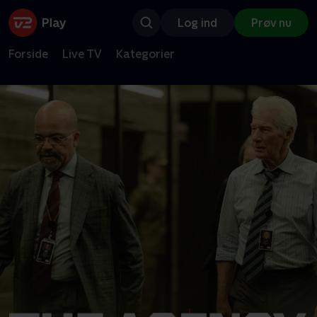
Log ind
Prøv nu
Forside
Live TV
Kategorier