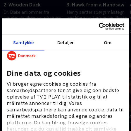
2. Wooden Duck
3. Hawk from a Handsaw
Dr. Blake ankommer fra
Henry sætter spørgsmålstegn
Langley og bliver sat på prøve
ved Martians tankegang. Bosko
af Martian og Henry. En
bliver briefet af Langley om en
skræmt kilde truer med at
tophemmelig operation.
bringe en operation i fare.
10. februar 2025 • 48 min
17. februar 2025 • 45 min
Samtykke
Detaljer
Om
Andre så også
Dine data og cookies
Vi bruger egne cookies og cookies fra
samarbejdspartnere for at give dig den bedste
oplevelse af TV 2 PLAY, til statistik og til at
målrette annoncer til dig. Vores
samarbejdspartnere kan anvende cookie-data til
målrettet markedsføring på egne og andres
The Hunting Party
Trigger Poin
platforme. Du kan til- og fravælge cookies
Krimi & Spænding • 2 sæsoner
Krimi & Spændi
herunder, og du kan altid trække dit samtykke